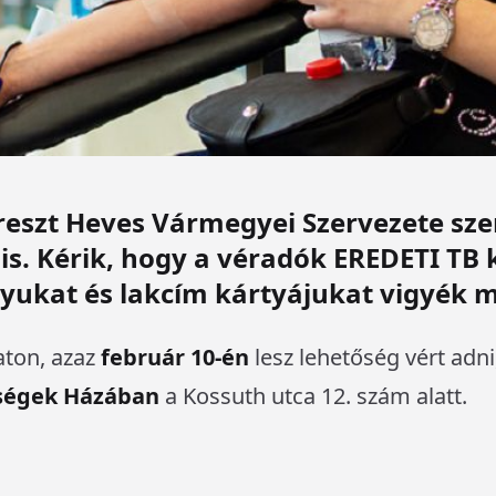
szt Heves Vármegyei Szervezete szer
is. Kérik, hogy a véradók EREDETI TB 
nyukat és lakcím kártyájukat vigyék 
ton, azaz
február 10-én
lesz lehetőség vért ad
sségek Házában
a Kossuth utca 12. szám alatt.