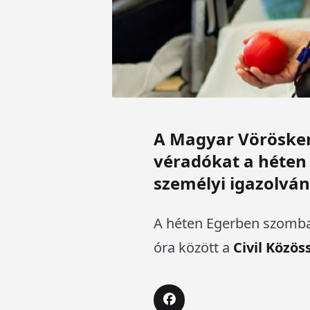
A Magyar Vöröskere
véradókat a héten 
személyi igazolvá
A héten Egerben szomba
óra között a
Civil Közö