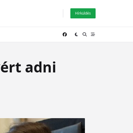
Hírküldés
ért adni