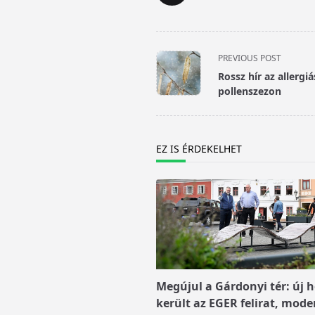
<span
PREVIOUS POST
class="nav-
Rossz hír az allerg
subtitle
pollenszezon
screen-
reader-
text">Page</span>
EZ IS ÉRDEKELHET
Megújul a Gárdonyi tér: új h
került az EGER felirat, mode