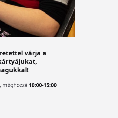
etettel várja a
kártyájukat,
magukkal!
ni, méghozzá
10:00-15:00