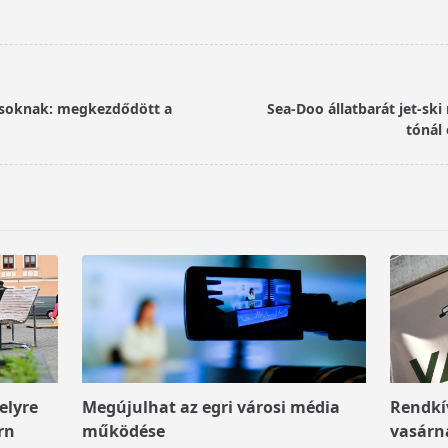
iásoknak: megkezdődött a
Sea-Doo állatbarát jet-ski 
tónál
elyre
Megújulhat az egri városi média
Rendkív
rn
működése
vasárn