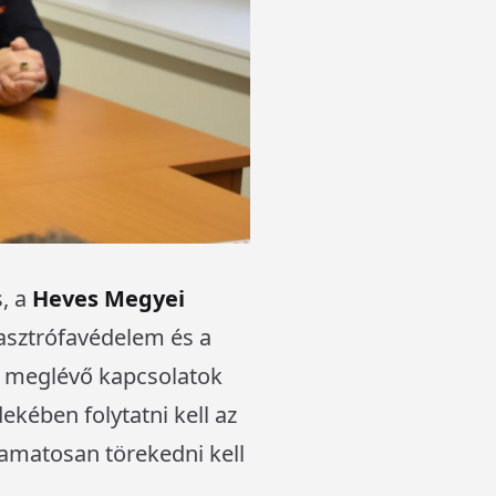
, a
Heves Megyei
asztrófavédelem és a
ár meglévő kapcsolatok
ekében folytatni kell az
lyamatosan törekedni kell