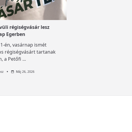
üli régiségvásár lesz
ap Egerben
1-én, vasárnap ismét
s régiségvásárt tartanak
, a Petőfi
...
asz
Máj 26, 2026