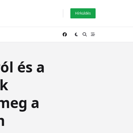
Hírküldés
ól és a
ák
 meg a
m