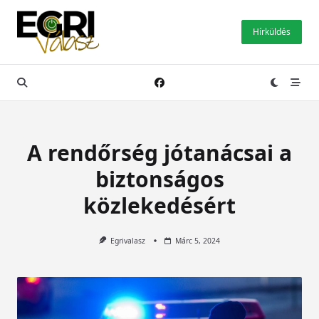
Skip
to
Hírküldés
content
A rendőrség jótanácsai a
biztonságos
közlekedésért
Egrivalasz
Márc 5, 2024