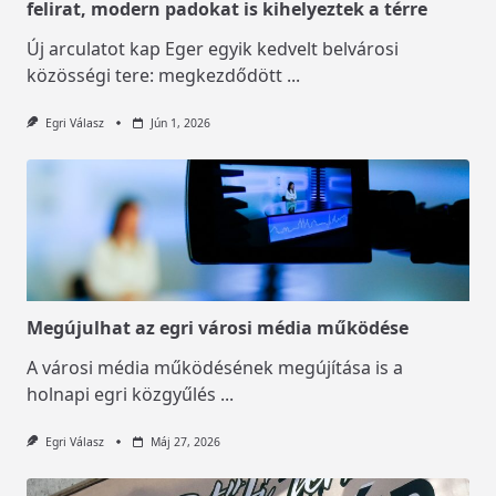
felirat, modern padokat is kihelyeztek a térre
Új arculatot kap Eger egyik kedvelt belvárosi
közösségi tere: megkezdődött
...
Egri Válasz
Jún 1, 2026
Megújulhat az egri városi média működése
A városi média működésének megújítása is a
holnapi egri közgyűlés
...
Egri Válasz
Máj 27, 2026