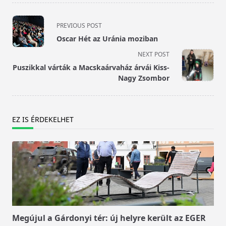
<span
PREVIOUS POST
class="nav-
Oscar Hét az Uránia moziban
subtitle
NEXT POST
screen-
Puszikkal várták a Macskaárvaház árvái Kiss-
reader-
Nagy Zsombor
text">Page</span>
EZ IS ÉRDEKELHET
Megújul a Gárdonyi tér: új helyre került az EGER