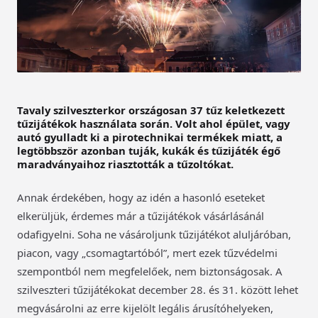
Tavaly szilveszterkor országosan 37 tűz keletkezett
tűzijátékok használata során. Volt ahol épület, vagy
autó gyulladt ki a pirotechnikai termékek miatt, a
legtöbbször azonban tuják, kukák és tűzijáték égő
maradványaihoz riasztották a tűzoltókat.
Annak érdekében, hogy az idén a hasonló eseteket
elkerüljük, érdemes már a tűzijátékok vásárlásánál
odafigyelni. Soha ne vásároljunk tűzijátékot aluljáróban,
piacon, vagy „csomagtartóból”, mert ezek tűzvédelmi
szempontból nem megfelelőek, nem biztonságosak. A
szilveszteri tűzijátékokat december 28. és 31. között lehet
megvásárolni az erre kijelölt legális árusítóhelyeken,