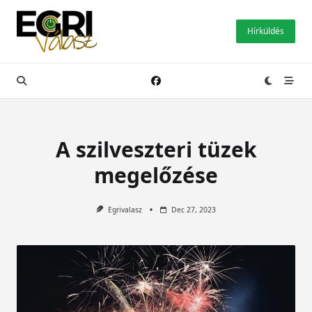
Skip
to
Hírküldés
content
A szilveszteri tüzek
megelőzése
Egrivalasz
Dec 27, 2023