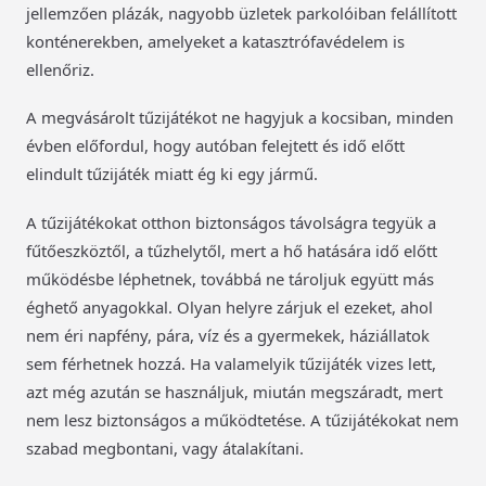
jellemzően plázák, nagyobb üzletek parkolóiban felállított
konténerekben, amelyeket a katasztrófavédelem is
ellenőriz.
A megvásárolt tűzijátékot ne hagyjuk a kocsiban, minden
évben előfordul, hogy autóban felejtett és idő előtt
elindult tűzijáték miatt ég ki egy jármű.
A tűzijátékokat otthon biztonságos távolságra tegyük a
fűtőeszköztől, a tűzhelytől, mert a hő hatására idő előtt
működésbe léphetnek, továbbá ne tároljuk együtt más
éghető anyagokkal. Olyan helyre zárjuk el ezeket, ahol
nem éri napfény, pára, víz és a gyermekek, háziállatok
sem férhetnek hozzá. Ha valamelyik tűzijáték vizes lett,
azt még azután se használjuk, miután megszáradt, mert
nem lesz biztonságos a működtetése. A tűzijátékokat nem
szabad megbontani, vagy átalakítani.