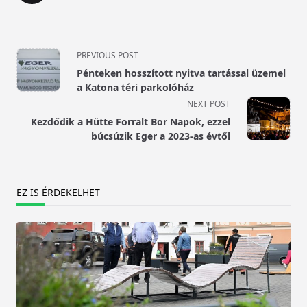
<span
PREVIOUS POST
class="nav-
Pénteken hosszított nyitva tartással üzemel
subtitle
a Katona téri parkolóház
screen-
NEXT POST
reader-
Kezdődik a Hütte Forralt Bor Napok, ezzel
text">Page</span>
búcsúzik Eger a 2023-as évtől
EZ IS ÉRDEKELHET