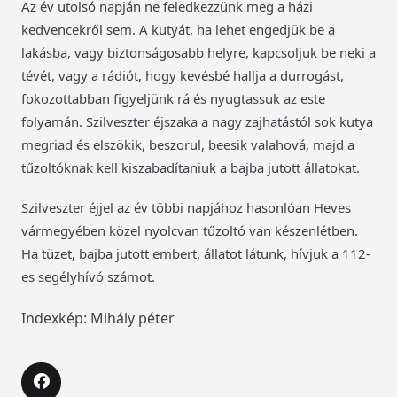
Az év utolsó napján ne feledkezzünk meg a házi
kedvencekről sem. A kutyát, ha lehet engedjük be a
lakásba, vagy biztonságosabb helyre, kapcsoljuk be neki a
tévét, vagy a rádiót, hogy kevésbé hallja a durrogást,
fokozottabban figyeljünk rá és nyugtassuk az este
folyamán. Szilveszter éjszaka a nagy zajhatástól sok kutya
megriad és elszökik, beszorul, beesik valahová, majd a
tűzoltóknak kell kiszabadítaniuk a bajba jutott állatokat.
Szilveszter éjjel az év többi napjához hasonlóan Heves
vármegyében közel nyolcvan tűzoltó van készenlétben.
Ha tüzet, bajba jutott embert, állatot látunk, hívjuk a 112-
es segélyhívó számot.
Indexkép: Mihály péter