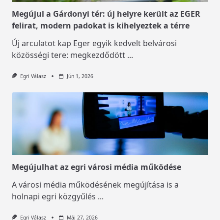
Megújul a Gárdonyi tér: új helyre került az EGER
felirat, modern padokat is kihelyeztek a térre
Új arculatot kap Eger egyik kedvelt belvárosi
közösségi tere: megkezdődött
...
Egri Válasz
Jún 1, 2026
Megújulhat az egri városi média működése
A városi média működésének megújítása is a
holnapi egri közgyűlés
...
Egri Válasz
Máj 27, 2026