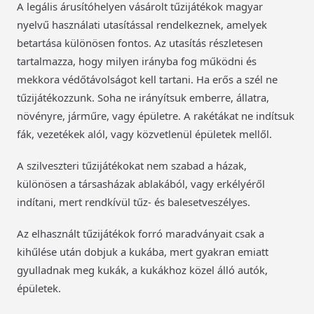
A legális árusítóhelyen vásárolt tűzijátékok magyar
nyelvű használati utasítással rendelkeznek, amelyek
betartása különösen fontos. Az utasítás részletesen
tartalmazza, hogy milyen irányba fog működni és
mekkora védőtávolságot kell tartani. Ha erős a szél ne
tűzijátékozzunk. Soha ne irányítsuk emberre, állatra,
növényre, járműre, vagy épületre. A rakétákat ne indítsuk
fák, vezetékek alól, vagy közvetlenül épületek mellől.
A szilveszteri tűzijátékokat nem szabad a házak,
különösen a társasházak ablakából, vagy erkélyéről
indítani, mert rendkívül tűz- és balesetveszélyes.
Az elhasznált tűzijátékok forró maradványait csak a
kihűlése után dobjuk a kukába, mert gyakran emiatt
gyulladnak meg kukák, a kukákhoz közel álló autók,
épületek.