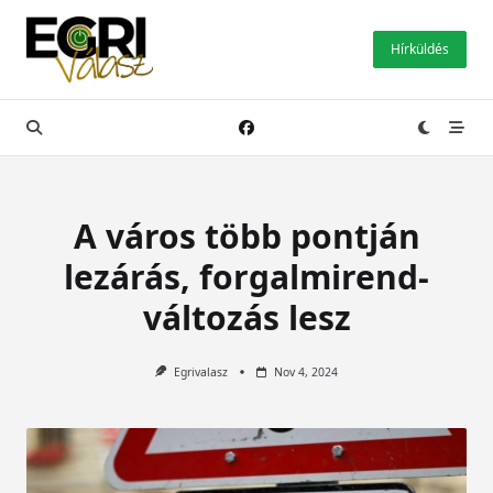
Skip
to
Hírküldés
content
A város több pontján
lezárás, forgalmirend-
változás lesz
Egrivalasz
Nov 4, 2024