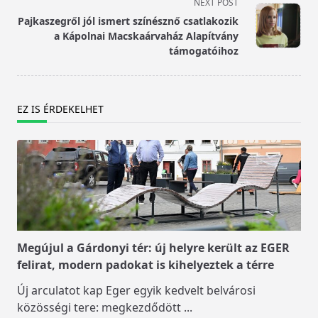
screen-
NEXT POST
reader-
Pajkaszegről jól ismert színésznő csatlakozik
text">Page</span>
a Kápolnai Macskaárvaház Alapítvány
támogatóihoz
EZ IS ÉRDEKELHET
Megújul a Gárdonyi tér: új helyre került az EGER
felirat, modern padokat is kihelyeztek a térre
Új arculatot kap Eger egyik kedvelt belvárosi
közösségi tere: megkezdődött
...