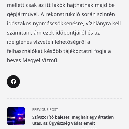
mellett csak az itt lakók hajthatnak majd be
gépjárművel. A rekonstrukció során szintén
időszakos nyomáscsökkenésre, vízhiányra kell
számítani, ám ezek időpontjáról és az
ideiglenes vízvételi lehetőségről a
felhasználókat később tájékoztatni fogja a
heves Megyei Vízmű.
<span
PREVIOUS POST
class="nav-
Szívszorító baleset: meghalt egy ártatlan
subtitle
utas, az Ügyészség vádat emelt