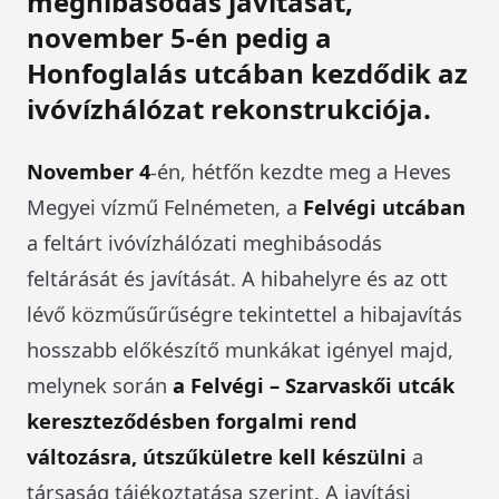
meghibásodás javítását,
november 5-én pedig a
Honfoglalás utcában kezdődik az
ivóvízhálózat rekonstrukciója.
November 4
-én, hétfőn kezdte meg a Heves
Megyei vízmű Felnémeten, a
Felvégi utcában
a feltárt ivóvízhálózati meghibásodás
feltárását és javítását. A hibahelyre és az ott
lévő közműsűrűségre tekintettel a hibajavítás
hosszabb előkészítő munkákat igényel majd,
melynek során
a Felvégi – Szarvaskői utcák
kereszteződésben forgalmi rend
változásra, útszűkületre kell készülni
a
társaság tájékoztatása szerint. A javítási