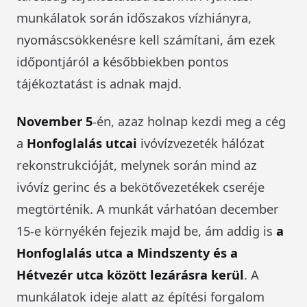
munkálatok során időszakos vízhiányra,
nyomáscsökkenésre kell számítani, ám ezek
időpontjáról a későbbiekben pontos
tájékoztatást is adnak majd.
November 5
-én, azaz holnap kezdi meg a cég
a
Honfoglalás utcai
ivóvízvezeték hálózat
rekonstrukcióját, melynek során mind az
ivóvíz gerinc és a bekötővezetékek cseréje
megtörténik. A munkát várhatóan december
15-e környékén fejezik majd be, ám addig is
a
Honfoglalás utca a Mindszenty és a
Hétvezér utca között lezárásra kerül
. A
munkálatok ideje alatt az építési forgalom