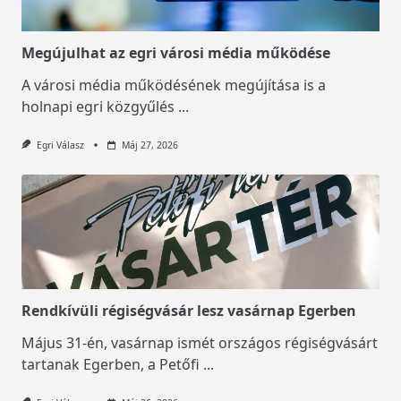
Megújulhat az egri városi média működése
A városi média működésének megújítása is a
holnapi egri közgyűlés
...
Egri Válasz
Máj 27, 2026
Rendkívüli régiségvásár lesz vasárnap Egerben
Május 31-én, vasárnap ismét országos régiségvásárt
tartanak Egerben, a Petőfi
...