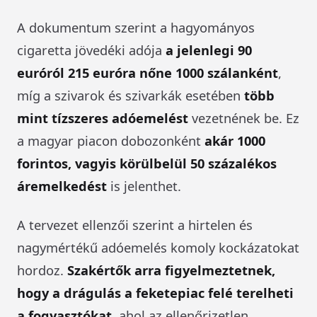
A dokumentum szerint a hagyományos
cigaretta jövedéki adója
a jelenlegi 90
euróról 215 euróra nőne 1000 szálanként
,
míg a szivarok és szivarkák esetében
több
mint tízszeres adóemelést
vezetnének be. Ez
a magyar piacon dobozonként
akár 1000
forintos, vagyis körülbelül 50 százalékos
áremelkedést
is jelenthet.
A tervezet ellenzői szerint a hirtelen és
nagymértékű adóemelés komoly kockázatokat
hordoz.
Szakértők arra figyelmeztetnek,
hogy a drágulás a feketepiac felé terelheti
a fogyasztókat
, ahol az ellenőrizetlen