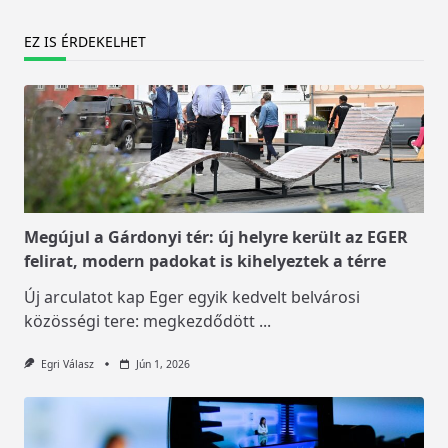
EZ IS ÉRDEKELHET
Megújul a Gárdonyi tér: új helyre került az EGER
felirat, modern padokat is kihelyeztek a térre
Új arculatot kap Eger egyik kedvelt belvárosi
közösségi tere: megkezdődött
...
Egri Válasz
Jún 1, 2026