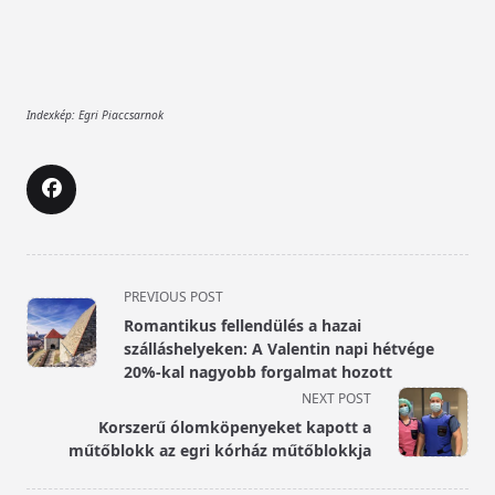
Indexkép: Egri Piaccsarnok
<span
PREVIOUS POST
class="nav-
Romantikus fellendülés a hazai
subtitle
szálláshelyeken: A Valentin napi hétvége
screen-
20%-kal nagyobb forgalmat hozott
reader-
NEXT POST
text">Page</span>
Korszerű ólomköpenyeket kapott a
műtőblokk az egri kórház műtőblokkja