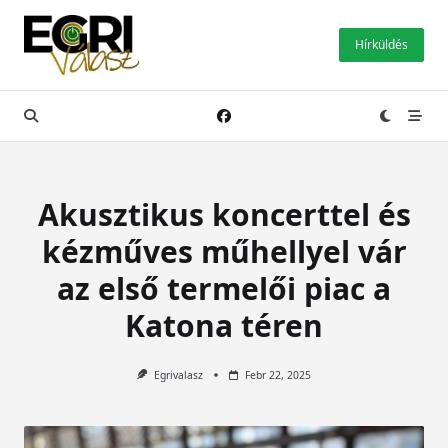
Skip
to
Hírküldés
content
Akusztikus koncerttel és
kézműves műhellyel vár
az első termelői piac a
Katona téren
Egrivalasz
Febr 22, 2025