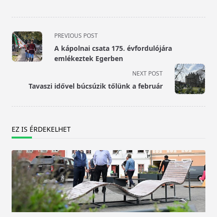
<span
PREVIOUS POST
class="nav-
A kápolnai csata 175. évfordulójára
subtitle
emlékeztek Egerben
screen-
NEXT POST
reader-
Tavaszi idővel búcsúzik tőlünk a február
text">Page</span>
EZ IS ÉRDEKELHET