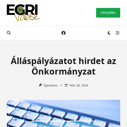
Skip
to
Hírküldés
content
Álláspályázatot hirdet az
Önkormányzat
Egrivalasz
Febr 28, 2024