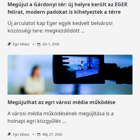
Megújul a Gárdonyi tér: új helyre került az EGER
felirat, modern padokat is kihelyeztek a térre
Új arculatot kap Eger egyik kedvelt belvárosi
közösségi tere: megkezdődött
...
Egri Válasz
Jún 1, 2026
Megújulhat az egri városi média működése
A városi média működésének megújítása is a
holnapi egri közgyűlés
...
Egri Válasz
Máj 27, 2026