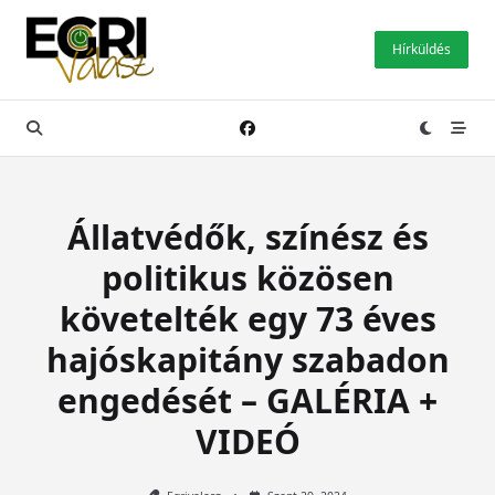
Skip
to
Hírküldés
content
Állatvédők, színész és
politikus közösen
követelték egy 73 éves
hajóskapitány szabadon
engedését – GALÉRIA +
VIDEÓ