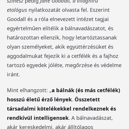
színész
pedig
Jane Goodall, a világhírű
etológus
nyilatkozatát olvasta fel. Eszerint
Goodall és a róla elnevezett intézet tagjai
egyértelműen elítélik a bálnavadászatot, és
határozottan ellenzik, hogy letartóztassanak
olyan személyeket, akik együttérzésüket és
aggodalmukat fejezik ki a cetfélék és a fajhoz
tartozó egyedek jóléte, megőrzése és védelme
iránt.
Mint elhangzott: „
a bálnák (és más cetfélék)
hosszú életű érző lények
.
Összetett
társadalmi kötelékekkel rendelkeznek és
rendkívül intelligensek
. A bálnavadászat,
akár kereskedelmi, akár állítólagos