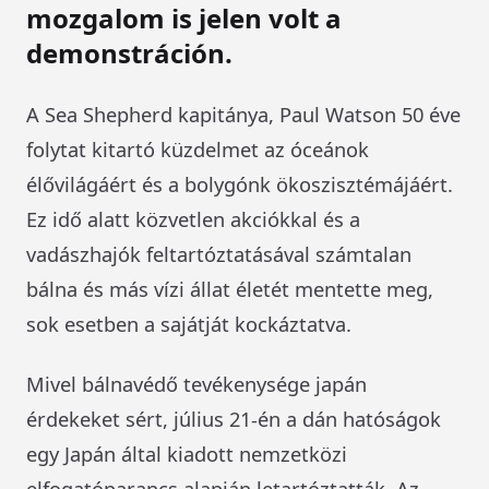
mozgalom is jelen volt a
demonstráción.
A Sea Shepherd kapitánya, Paul Watson 50 éve
folytat kitartó küzdelmet az óceánok
élővilágáért és a bolygónk ökoszisztémájáért.
Ez idő alatt közvetlen akciókkal és a
vadászhajók feltartóztatásával számtalan
bálna és más vízi állat életét mentette meg,
sok esetben a sajátját kockáztatva.
Mivel bálnavédő tevékenysége japán
érdekeket sért, július 21-én a dán hatóságok
egy Japán által kiadott nemzetközi
elfogatóparancs alapján letartóztatták. Az