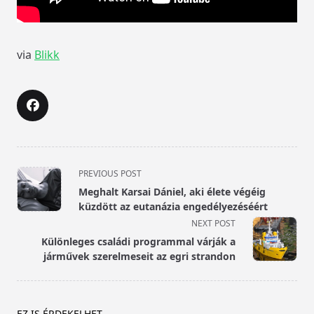
via
Blikk
<span
PREVIOUS POST
class="nav-
Meghalt Karsai Dániel, aki élete végéig
subtitle
küzdött az eutanázia engedélyezéséért
screen-
NEXT POST
reader-
Különleges családi programmal várják a
text">Page</span>
járművek szerelmeseit az egri strandon
EZ IS ÉRDEKELHET