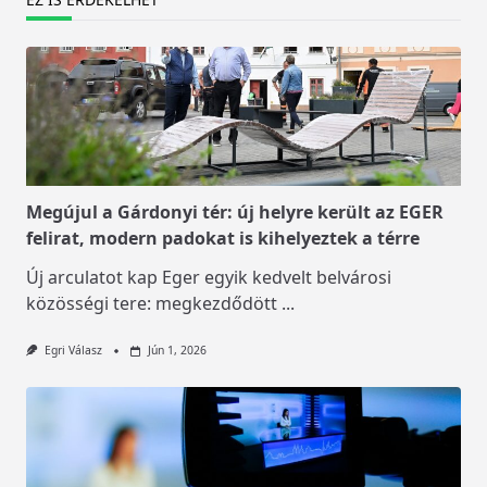
Megújul a Gárdonyi tér: új helyre került az EGER
felirat, modern padokat is kihelyeztek a térre
Új arculatot kap Eger egyik kedvelt belvárosi
közösségi tere: megkezdődött
...
Egri Válasz
Jún 1, 2026