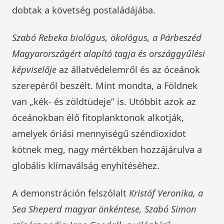
dobtak a követség postaládájába.
Szabó Rebeka biológus, ökológus, a Párbeszéd
Magyarországért alapító tagja és országgyűlési
képviselője
az állatvédelemről és az óceánok
szerepéről beszélt. Mint mondta, a Földnek
van „kék- és zöldtüdeje” is. Utóbbit azok az
óceánokban élő fitoplanktonok alkotják,
amelyek óriási mennyiségű széndioxidot
kötnek meg, nagy mértékben hozzájárulva a
globális klímaválság enyhítéséhez.
A demonstráción felszólalt
Kristóf Veronika, a
Sea Sheperd magyar önkéntese, Szabó Simon