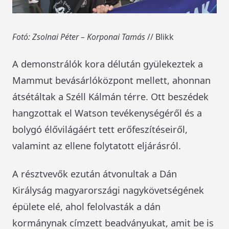
Fotó: Zsolnai Péter – Korponai Tamás
// Blikk
A demonstrálók kora délután gyülekeztek a
Mammut bevásárlóközpont mellett, ahonnan
átsétáltak a Széll Kálmán térre. Ott beszédek
hangzottak el Watson tevékenységéről és a
bolygó élővilágáért tett erőfeszítéseiről,
valamint az ellene folytatott eljárásról.
A résztvevők ezután átvonultak a Dán
Királyság magyarországi nagykövetségének
épülete elé, ahol felolvasták a dán
kormánynak címzett beadványukat, amit be is