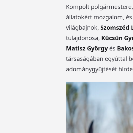
Kompolt polgármestere
állatokért mozgalom, é
világbajnok,
Szomszéd L
tulajdonosa,
Kücsün Gy
Matisz György
és
Bako
társaságában egyúttal b
adománygyűjtését hírde