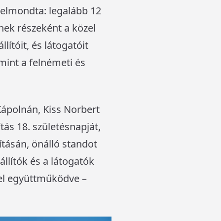
 elmondta: legalább 12
nek részeként a közel
ítóit, és látogatóit
amint a felnémeti és
Kápolnán, Kiss Norbert
tás 18. születésnapját,
ításán, önálló standot
llítók és a látogatók
vel együttműködve –