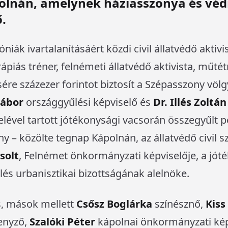
olnán, amelynek háziasszonya és vé
.
iák ivartalanításáért közdi civil állatvédő aktivis
rápiás tréner, felnémeti állatvédő aktivista, műtét
ére százezer forintot biztosít a Szépasszony vö
Gábor
országgyűlési képviselő és
Dr. Illés Zoltán
telével tartott jótékonysági vacsorán összegyűlt p
 – közölte tegnap Kápolnán, az állatvédő civil sz
solt
, Felnémet önkormányzati képviselője, a jót
lés urbanisztikai bizottságának alelnöke.
s, mások mellett
Csősz Boglárka
színésznő,
Kiss
enyző,
Szalóki Péter
kápolnai önkormányzati kép