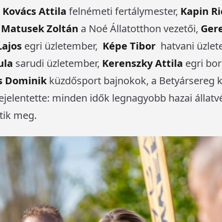
,
Kovács Attila
felnémeti fertálymester,
Kapin Ri
s
Matusek Zoltán
a Noé Állatotthon vezetői,
Ger
ajos
egri üzletember,
Képe Tibor
hatvani üzlet
ula
sarudi üzletember,
Kerenszky Attila
egri bor
s Dominik
küzdősport bajnokok, a Betyársereg k
ejelentette: minden idők legnagyobb hazai állat
tik meg.