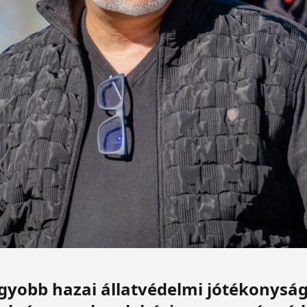
yobb hazai állatvédelmi jótékonyság