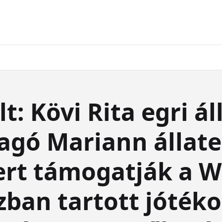
t: Kövi Rita egri á
ragó Mariann állate
ert támogatják a 
ban tartott jóték