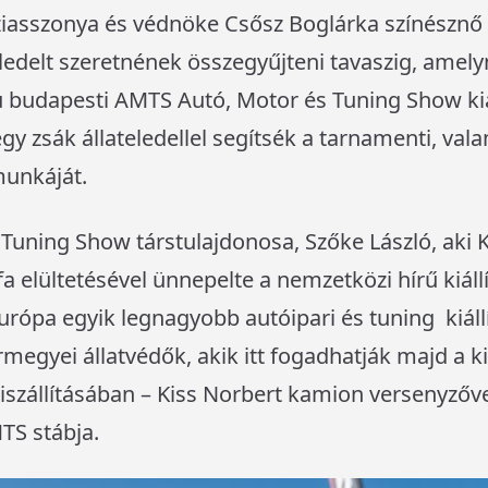
ziasszonya és védnöke Csősz Boglárka színésznő
edelt szeretnének összegyűjteni tavaszig, amely
 budapesti AMTS Autó, Motor és Tuning Show kiáll
egy zsák állateledellel segítsék a tarnamenti, val
 munkáját.
Tuning Show társtulajdonosa, Szőke László, aki 
a elültetésével ünnepelte a nemzetközi hírű kiállí
rópa egyik legnagyobb autóipari és tuning kiáll
egyei állatvédők, akik itt fogadhatják majd a kiá
szállításában – Kiss Norbert kamion versenyző
MTS stábja.