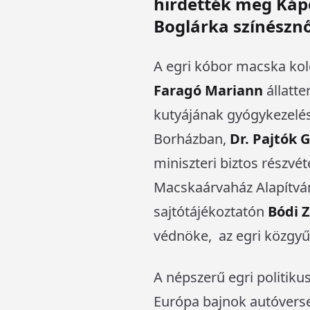
hirdették meg Káp
Boglárka színésznő
A egri kóbor macska kolón
Faragó Mariann
állatte
kutyájának gyógykezelés
Borházban,
Dr. Pajtók 
miniszteri biztos részvé
Macskaárvaház Alapítvány
sajtótájékoztatón
Bódi Z
védnöke, az egri közgyű
A népszerű egri politiku
Európa bajnok autóvers