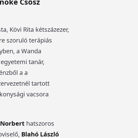
dnöke Csősz
ta, Kövi Rita kétszázezer,
re szoruló terápiás
lgyben, a Wanda
egyetemi tanár,
énzből a a
ervezetnél tartott
ékonysági vacsora
 Norbert
hatszoros
viselő,
Blahó László