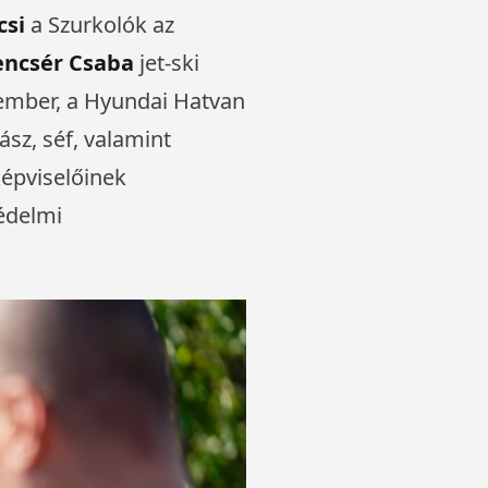
csi
a Szurkolók az
encsér Csaba
jet-ski
ember, a Hyundai Hatvan
ász, séf, valamint
épviselőinek
védelmi