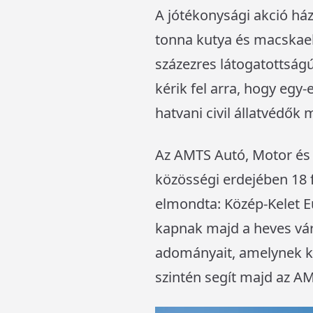
A jótékonysági akció há
tonna kutya és macskael
százezres látogatottságú
kérik fel arra, hogy egy-
hatvani civil állatvédők
Az AMTS Autó, Motor és 
közösségi erdejében 18 f
elmondta: Közép-Kelet Eu
kapnak majd a heves várm
adományait, amelynek ki
szintén segít majd az A