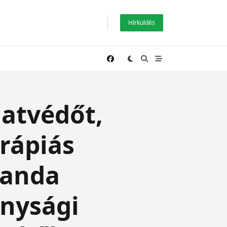
Hírküldés
llatvédőt,
rápiás
Wanda
onysági