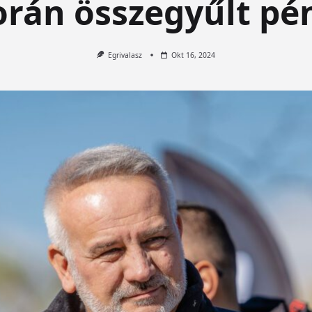
orán összegyűlt pé
Egrivalasz
Okt 16, 2024