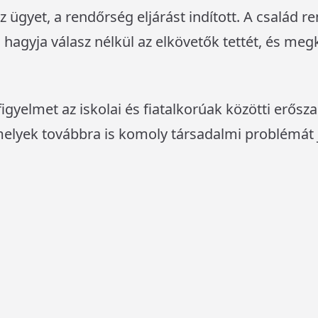
 ügyet, a rendőrség eljárást indított. A család r
hagyja válasz nélkül az elkövetők tettét, és meg
 figyelmet az iskolai és fiatalkorúak közötti erősza
melyek továbbra is komoly társadalmi problémát 