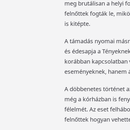
meg brutálisan a helyi f
felnőttek fogták le, mikö
is kitépte.
A támadás nyomai másnap 
és édesapja a Tényeknek 
korábban kapcsolatban vo
eseményeknek, hanem állí
A döbbenetes történet a
még a kórházban is fenye
félelmét. Az eset felhábo
felnőttek hogyan vehett