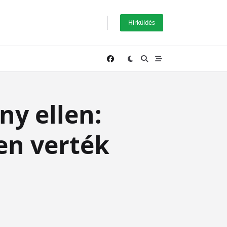
Hírküldés
ny ellen:
en verték