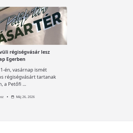
üli régiségvásár lesz
ap Egerben
1-én, vasárnap ismét
s régiségvásárt tartanak
, a Petőfi
...
asz
Máj 26, 2026