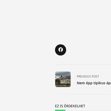
<span
PREVIOUS POST
class="nav-
Nem épp tipikus ápri
subtitle
screen-
reader-
text">Page</span>
EZ IS ÉRDEKELHET