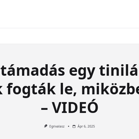
 támadás egy tinilá
k fogták le, miközb
– VIDEÓ
Egrivalasz
Ápr 6, 2025