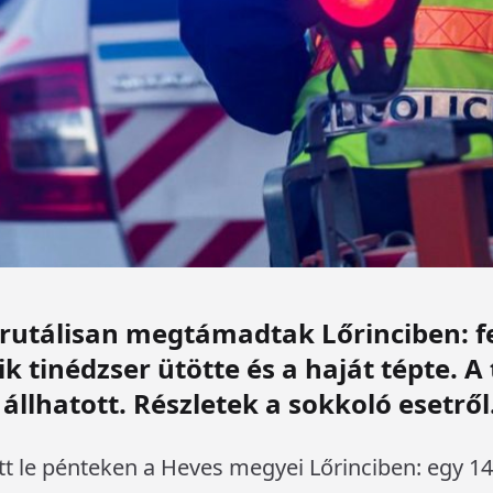
brutálisan megtámadtak Lőrinciben: fe
 tinédzser ütötte és a haját tépte. 
állhatott. Részletek a sokkoló esetről
tt le pénteken a Heves megyei Lőrinciben: egy 1