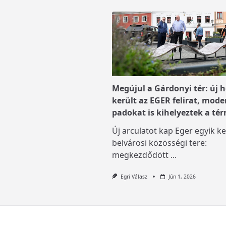
Megújul a Gárdonyi tér: új h
került az EGER felirat, mode
padokat is kihelyeztek a tér
Új arculatot kap Eger egyik ke
belvárosi közösségi tere:
megkezdődött
...
Egri Válasz
Jún 1, 2026