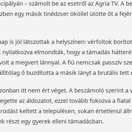
ocipályán – számolt be az esetről az Agria TV. A b
zben egy másik tinédzser ököllel ütötte őt a fején
is jól látszottak a helyszínen: vérfoltok borított
nyilatkozva elmondták, hogy a támadás hátterébe
lt a megvert lánnyal. A fiú nemcsak passzív sze
tólag ő buzdította a másik lányt a brutális tett 
zonban itt nem ért véget. A beszámoló szerint a 
gette az áldozatot, ezzel tovább fokozva a fiatal 
rodást keltett a településen, sokan értetlenül áll
ek részt egy gyerek elleni támadásban.