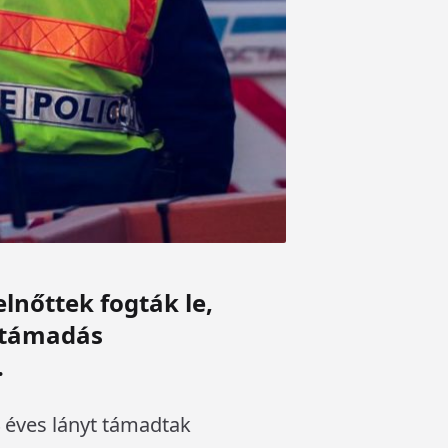
lnőttek fogták le,
A támadás
.
4 éves lányt támadtak