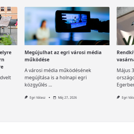
elyre
Megújulhat az egri városi média
Rendkív
rn
működése
vasárn
re
A városi média működésének
Május 3
dvelt
megújítása is a holnapi egri
országo
közgyűlés
...
Egerben
Egri Válasz
Máj 27, 2026
Egri Vál