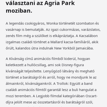
választani az Agria Park
moziban.
A legendás csokigyáros, Wonka történetét szombaton és
vasárnap is bemutatják. Az igazi cukormázas, varázslatos,
zenés film még a szülőket is elkápráztatja. A Kacsalábon
izgalmas családi történet a Mallard kacsa-famíliáról, akik
őrült, kalandos útra indulnak New Yorkból Jamaicába.
A Kívánság című animációs filmből kiderül, hogyan
keletkezett a hullócsillag, ami sok Disney-figura
kívánságát teljesítette. Lenyűgöző látvány és megható
történet a barátságról és arról, hogy ne mondjunk le az
álmainkról, kívánságainkról. A Trollok: Együtt a band
családi animációs filmtől garantál lesz a buli hangulat a
mozi teremben. A Legjobb filmdal kategóriában Oscart-
díjra jelölt mese az összetartásról és barátságról szól,