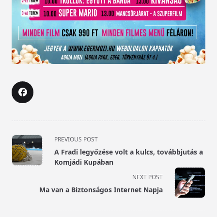
<span
PREVIOUS POST
class="nav-
A Fradi legyőzése volt a kulcs, továbbjutás a
subtitle
Komjádi Kupában
screen-
NEXT POST
reader-
Ma van a Biztonságos Internet Napja
text">Page</span>