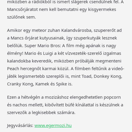
miközben a rádiókból is ismert slágerek csendülnek fel. A
Mancsőrjáratot nem kell bemutatni egy kisgyermekes
szülőnek sem.
Amikor egy meteor zuhan Kalandvárosba, szupererőt ad
a Mancs őrjárat kutyusainak, így szuperkutyák lesznek
belőlük. Super Mario Bros: A film még apának is nagy
élmény! Mario és Luigi a két vízvezeték-szerelő izgalmas
kalandokba keveredik, miközben próbálják megmenteni
Peach hercegnőt karmai közül. A filmben feltűnik a videó-
játék legismertebb szereplői is, mint Toad, Donkey Kong,
Cranky Kong, Kamek és Spike is.
Ezen a hétvégén a mozizáshoz elengedhetetlen popcorn
és nachos mellett, kibővített büfé kínálattal is készülnek a
szervezők a legkisebbek számára.
Jegyvásárlás:
www.egermozi.hu