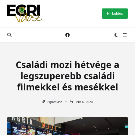
Skip
to
Hírküldés
content
Családi mozi hétvége a
legszuperebb családi
filmekkel és mesékkel
Egrivalasz
Febr 6, 2024