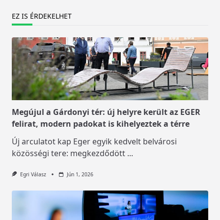
EZ IS ÉRDEKELHET
Megújul a Gárdonyi tér: új helyre került az EGER
felirat, modern padokat is kihelyeztek a térre
Új arculatot kap Eger egyik kedvelt belvárosi
közösségi tere: megkezdődött
...
Egri Válasz
Jún 1, 2026