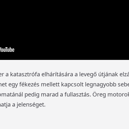
a katasztrófa elhárítására a levegő útjának elz
ehet egy fékezés mellett kapcsolt legnagyobb sebes
utomatánál pedig marad a fullasztás. Öreg motoro
tja a jelenséget.