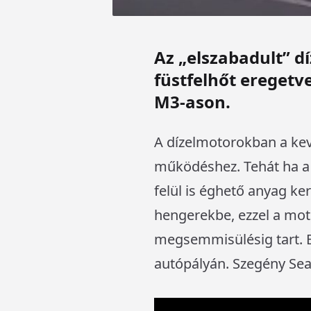
Az „elszabadult” d
füstfelhőt eregetv
M3-ason.
A dízelmotorokban a kev
működéshez. Tehát ha a
felül is éghető anyag ker
hengerekbe, ezzel a moto
megsemmisülésig tart. Ez
autópályán. Szegény Seat