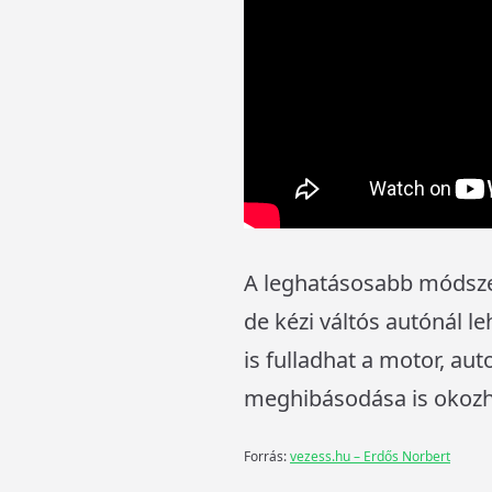
A leghatásosabb módszer 
de kézi váltós autónál l
is fulladhat a motor, a
meghibásodása is okozha
Forrás:
vezess.hu – Erdős Norbert