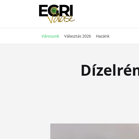
Skip
to
content
Városunk
Választás 2026
Hazánk
Dízelré