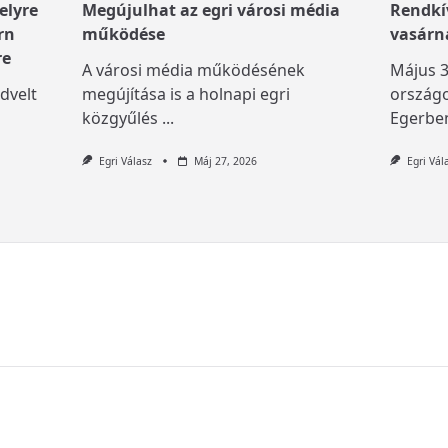
elyre
Megújulhat az egri városi média
Rendkív
rn
működése
vasárn
re
A városi média működésének
Május 3
dvelt
megújítása is a holnapi egri
országo
közgyűlés
...
Egerben
Egri Válasz
Máj 27, 2026
Egri Vál