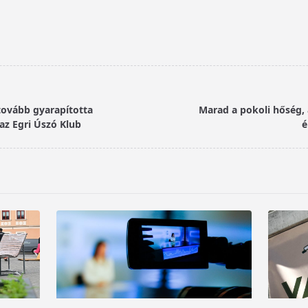
tovább gyarapította
Marad a pokoli hőség,
z Egri Úszó Klub
é