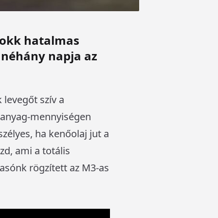
blokk hatalmas
t néhány napja az
levegőt szív a
emanyag-mennyiségen
szélyes, ha kenőolaj jut a
d, ami a totális
vasónk rögzített az M3-as