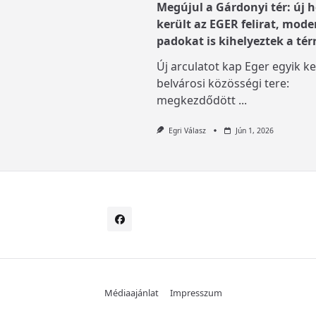
Megújul a Gárdonyi tér: új h
került az EGER felirat, mode
padokat is kihelyeztek a tér
Új arculatot kap Eger egyik ke
belvárosi közösségi tere:
megkezdődött
...
Egri Válasz
Jún 1, 2026
Médiaajánlat
Impresszum