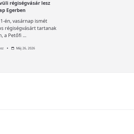
üli régiségvásár lesz
ap Egerben
1-én, vasárnap ismét
s régiségvásárt tartanak
, a Petőfi
...
asz
Máj 26, 2026