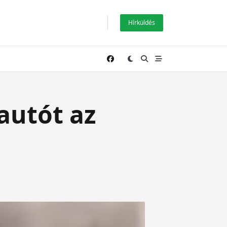
Hírküldés
autót az