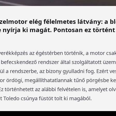
ízelmotor elég félelmetes látvány: a 
e nyírja ki magát. Pontosan ez történ
erékképzés az égéstérben történik, a motor csak 
 befecskendező rendszer által szolgáltatott üz
ül a rendszerbe, az bizony gyulladni fog. Ezért ve
r ördögi, megállíthatatlannak tűnő pörgésbe kez
 történhetett az alábbi felvételen is, amelyet ol
 Toledo csúnya füstöt tolt ki magából.