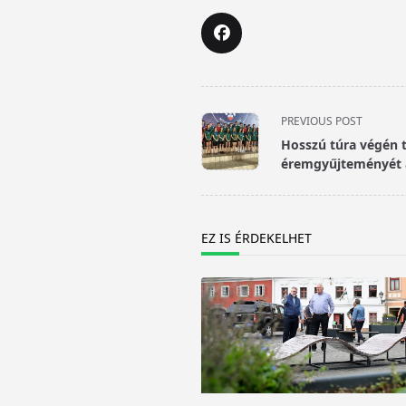
<span
PREVIOUS POST
class="nav-
Hosszú túra végén 
subtitle
éremgyűjteményét a
screen-
reader-
text">Page</span>
EZ IS ÉRDEKELHET