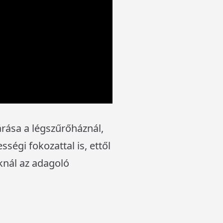
árása a légszűrőháznál,
ségi fokozattal is, ettől
knál az adagoló