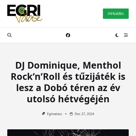
Skip
to
Hírküldés
content
DJ Dominique, Menthol
Rock’n’Roll és tűzijáték is
lesz a Dobó téren az év
utolsó hétvégéjén
Egrivalasz
Dec 27, 2024