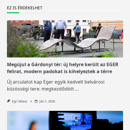
EZ IS ÉRDEKELHET
Megújul a Gárdonyi tér: új helyre került az EGER
felirat, modern padokat is kihelyeztek a térre
Új arculatot kap Eger egyik kedvelt belvárosi
közösségi tere: megkezdődött
...
Egri Válasz
Jún 1, 2026