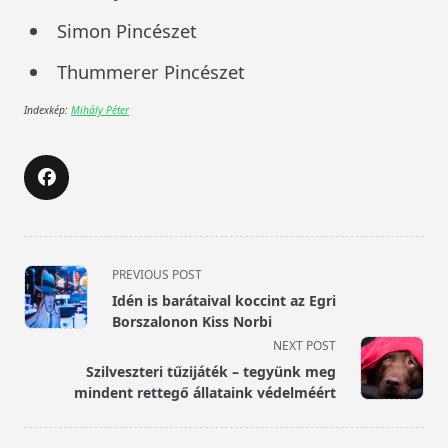
Simon Pincészet
Thummerer Pincészet
Indexkép:
Mihály Péter
<span
PREVIOUS POST
class="nav-
Idén is barátaival koccint az Egri
subtitle
Borszalonon Kiss Norbi
screen-
NEXT POST
reader-
Szilveszteri tűzijáték – tegyünk meg
text">Page</span>
mindent rettegő állataink védelméért