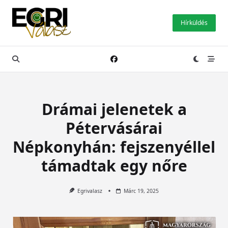
Skip
to
Hírküldés
content
Drámai jelenetek a
Pétervásárai
Népkonyhán: fejszenyéllel
támadtak egy nőre
Egrivalasz
Márc 19, 2025