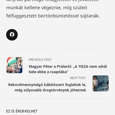
munkát kellene végeznie, míg szüleit
felfüggesztett börtönbüntetéssel sújtanák.
<span
PREVIOUS POST
class="nav-
Magyar Péter a Prideról: „A TISZA nem sétál
subtitle
bele ebbe a csapdába”
screen-
NEXT POST
reader-
Rekordmennyiségű kábítószert foglaltak le,
text">Page</span>
még súlyosabb drogtörvények jöhetnek
EZ IS ÉRDEKELHET