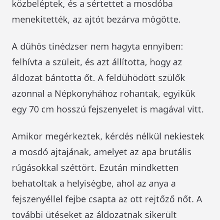
közbeléptek, és a sértettet a mosdóba
menekítették, az ajtót bezárva mögötte.
A dühös tinédzser nem hagyta ennyiben:
felhívta a szüleit, és azt állította, hogy az
áldozat bántotta őt. A feldühödött szülők
azonnal a Népkonyhához rohantak, egyikük
egy 70 cm hosszú fejszenyelet is magával vitt.
Amikor megérkeztek, kérdés nélkül nekiestek
a mosdó ajtajának, amelyet az apa brutális
rúgásokkal széttört. Ezután mindketten
behatoltak a helyiségbe, ahol az anya a
fejszenyéllel fejbe csapta az ott rejtőző nőt. A
további ütéseket az áldozatnak sikerült