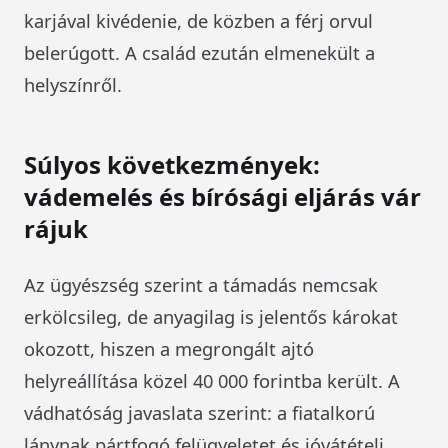
karjával kivédenie, de közben a férj orvul
belerúgott. A család ezután elmenekült a
helyszínről.
Súlyos következmények:
vádemelés és bírósági eljárás vár
rájuk
Az ügyészség szerint a támadás nemcsak
erkölcsileg, de anyagilag is jelentős károkat
okozott, hiszen a megrongált ajtó
helyreállítása közel 40 000 forintba került. A
vádhatóság javaslata szerint: a fiatalkorú
lánynak pártfogó felügyeletet és jóvátételi