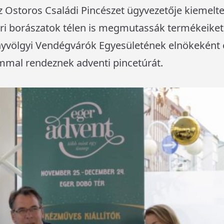
az Ostoros Családi Pincészet ügyvezetője kiemelte
ri borászatok télen is megmutassák termékeiket,
nyvölgyi Vendégvárók Egyesületének elnökeként 
ommal rendeznek adventi pincetúrát.