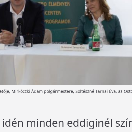
etője, Mirkóczki Ádám polgármestere, Soltészné Tarnai Éva, az Osto
 idén minden eddiginél sz