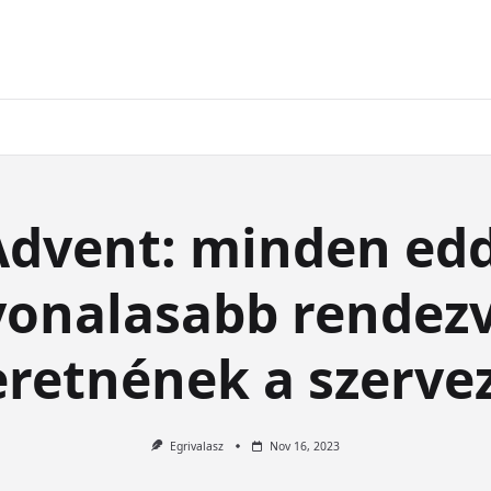
Advent: minden edd
vonalasabb rendez
eretnének a szerve
Egrivalasz
Nov 16, 2023