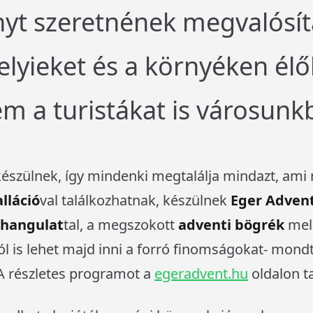
yt szeretnének megvalósít
lyieket és a környéken él
 a turistákat is városunkb
észülnek, így mindenki megtalálja mindazt, ami m
lláció
val találkozhatnak, készülnek
Eger Advent
 hangulat
tal, a megszokott
adventi bögrék
mell
ól is lehet majd inni a forró finomságokat- mond
. A részletes programot a
egeradvent.hu
oldalon ta