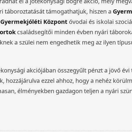
dhat el a jótékonysági bögre akció, mely megv
i táboroztatását támogathatjuk, hiszen a
Gyerme
 Gyermekjóléti Központ
óvodai és iskolai szociá
portok
családsegítői minden évben nyári táborok
nek a szülei nem engedhetik meg az ilyen típus
ékonysági akciójában összegyűlt pénzt a jövő évi
k, hozzájárulva ezzel ahhoz, hogy a nehéz körül
asan, élményekben gazdagon teljen a nyári szün