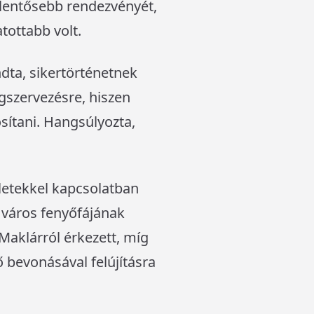
elentősebb rendezvényét,
tottabb volt.
ta, sikertörténetnek
gszervezésre, hiszen
sítani. Hangsúlyozta,
letekkel kapcsolatban
a város fenyőfájának
Maklárról érkezett, míg
ő bevonásával felújításra