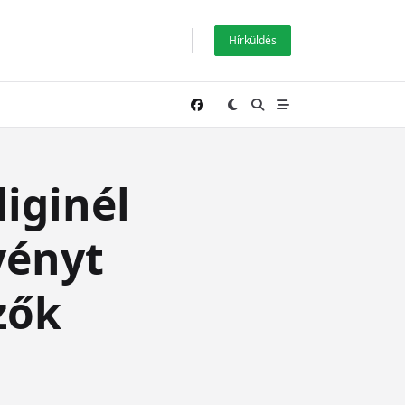
Hírküldés
iginél
vényt
zők