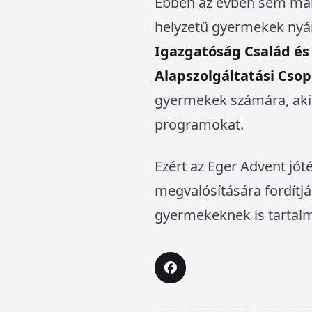
Ebben az évben sem mara
helyzetű gyermekek nyár
Igazgatóság Család és
Alapszolgáltatási Cso
gyermekek számára, akik
programokat.
Ezért az Eger Advent jót
megvalósítására fordítjá
gyermekeknek is tartalm