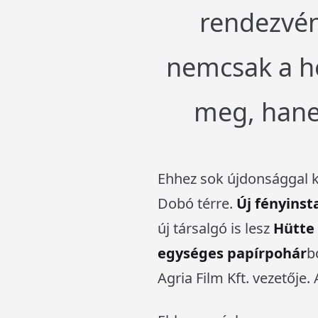
rendezvén
nemcsak a he
meg, hanem
Ehhez sok újdonsággal k
Dobó térre.
Új fényinsta
új társalgó is lesz
Hütte
egységes papírpohár
b
Agria Film Kft. vezetője