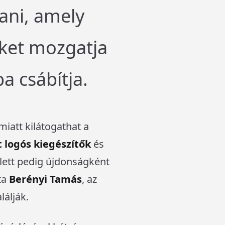
ani, amely
őket mozgatja
a csábítja.
iatt kilátogathat a
 logós kiegészítők
és
ett pedig újdonságként
ta
Berényi Tamás
, az
lálják.