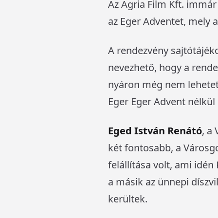
Az Agria Film Kft. immá
az Eger Adventet, mely a
A rendezvény sajtótájék
nevezhető, hogy a rendez
nyáron még nem lehetett
Eger Eger Advent nélkül
Eged István Renátó
, a
két fontosabb, a Városgo
felállítása volt, ami id
a másik az ünnepi díszvi
kerültek.