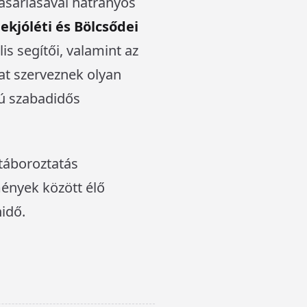
ásárlásával hátrányos
kjóléti és Bölcsődei
lis segítői, valamint az
at szerveznek olyan
ú szabadidős
 táboroztatás
mények között élő
idő.