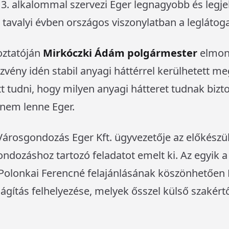
r 3. alkalommal szervezi Eger legnagyobb és legj
 tavalyi évben országos viszonylatban a leglátoga
oztatóján
Mirkóczki Ádám polgármester
elmond
vény idén stabil anyagi háttérrel kerülhetett me
 tudni, hogy milyen anyagi hátteret tudnak bizto
 nem lenne Eger.
 Városgondozás Eger Kft. ügyvezetője az előkészü
ndozáshoz tartozó feladatot emelt ki. Az egyik 
én Polonkai Ferencné felajánlásának köszönhetően 
lágítás felhelyezése, melyek ősszel külső szakért