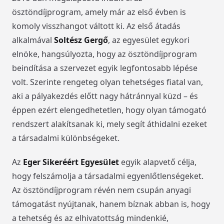
ösztöndíjprogram, amely már az első évben is
komoly visszhangot váltott ki. Az első átadás
alkalmával
Soltész Gergő
, az egyesület egykori
elnöke, hangsúlyozta, hogy az ösztöndíjprogram
beindítása a szervezet egyik legfontosabb lépése
volt. Szerinte rengeteg olyan tehetséges fiatal van,
aki a pályakezdés előtt nagy hátránnyal küzd – és
éppen ezért elengedhetetlen, hogy olyan támogató
rendszert alakítsanak ki, mely segít áthidalni ezeket
a társadalmi különbségeket.
Az
Eger Sikeréért Egyesület
egyik alapvető célja,
hogy felszámolja a társadalmi egyenlőtlenségeket.
Az ösztöndíjprogram révén nem csupán anyagi
támogatást nyújtanak, hanem bíznak abban is, hogy
a tehetség és az elhivatottság mindenkié,