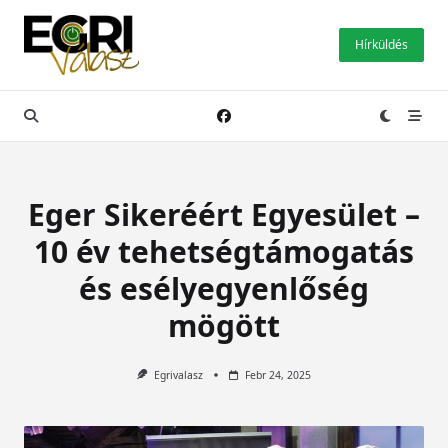
Skip
to
Hírküldés
content
Eger Sikeréért Egyesület –
10 év tehetségtámogatás
és esélyegyenlőség
mögött
Egrivalasz
Febr 24, 2025