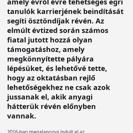
amely évről évre tehetséges egri
tanulók karrierjének beindítását
segíti ösztöndíjak révén. Az
elmúlt évtized során számos
fiatal jutott hozzá olyan
támogatáshoz, amely
megkönnyítette pályára
lépésüket, és lehetővé tette,
hogy az oktatásban rejlő
lehetőségekhez ne csak azok
jussanak el, akik anyagi
hátterük révén előnyben
vannak.
2016-ban megalapozva indult el az