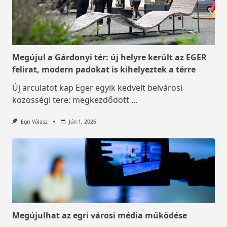
Megújul a Gárdonyi tér: új helyre került az EGER
felirat, modern padokat is kihelyeztek a térre
Új arculatot kap Eger egyik kedvelt belvárosi
közösségi tere: megkezdődött
...
Egri Válasz
Jún 1, 2026
Megújulhat az egri városi média működése