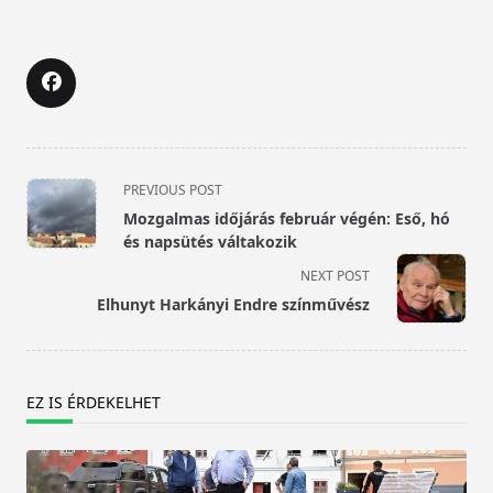
<span
PREVIOUS POST
class="nav-
Mozgalmas időjárás február végén: Eső, hó
subtitle
és napsütés váltakozik
screen-
NEXT POST
reader-
Elhunyt Harkányi Endre színművész
text">Page</span>
EZ IS ÉRDEKELHET