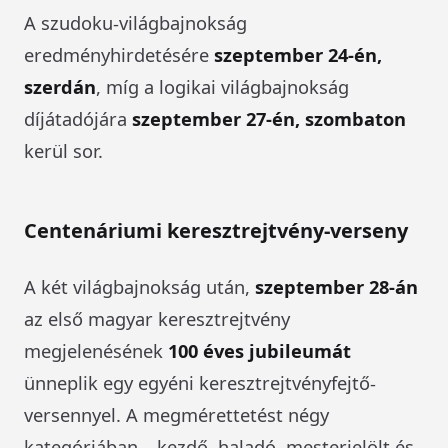
A szudoku-világbajnokság
eredményhirdetésére
szeptember 24-én,
szerdán
, míg a logikai világbajnokság
díjátadójára
szeptember 27-én, szombaton
kerül sor.
Centenáriumi keresztrejtvény-verseny
A két világbajnokság után,
szeptember 28-án
az első magyar keresztrejtvény
megjelenésének
100 éves jubileumát
ünneplik egy egyéni keresztrejtvényfejtő-
versennyel. A megmérettetést négy
kategóriában – kezdő, haladó, mesterjelölt és