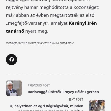
rejtvény hamar meghódította a közönséget:
már abban az évben megtartották az első
„megfejtő-versenyt”, amelyet
Kerényi Irén
tanárnő
nyert meg.
Indexkép: AFP/DPA Picture-Alliance/DPA-TMN/Christin Klose
<span
PREVIOUS POST
class="nav-
Borlovaggá ütötték Ernyey Bélát Egerben
subtitle
NEXT POST
screen-
Új helyszínen az egri Régiségvásár, minden
reader-