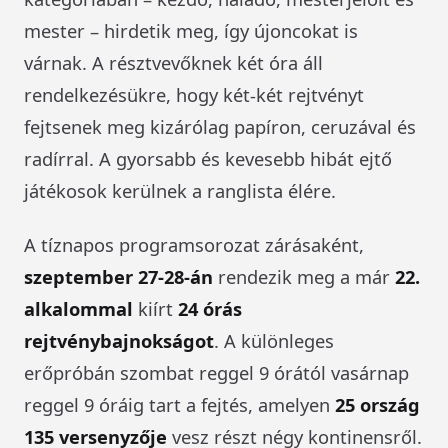
mester – hirdetik meg, így újoncokat is
várnak. A résztvevőknek két óra áll
rendelkezésükre, hogy két-két rejtvényt
fejtsenek meg kizárólag papíron, ceruzával és
radírral. A gyorsabb és kevesebb hibát ejtő
játékosok kerülnek a ranglista élére.
A tíznapos programsorozat zárásaként,
szeptember 27-28-án
rendezik meg a már
22.
alkalommal
kiírt
24 órás
rejtvénybajnokságot
. A különleges
erőpróbán szombat reggel 9 órától vasárnap
reggel 9 óráig tart a fejtés, amelyen
25 ország
135 versenyzője
vesz részt négy kontinensről.