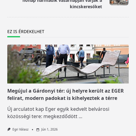
hónap harmadik vasárnapján várják a
text">Page</span>
kincskeresőket
EZ IS ÉRDEKELHET
Megújul a Gárdonyi tér: új helyre került az EGER
felirat, modern padokat is kihelyeztek a térre
Új arculatot kap Eger egyik kedvelt belvárosi
közösségi tere: megkezdődött
...
Egri Válasz
Jún 1, 2026