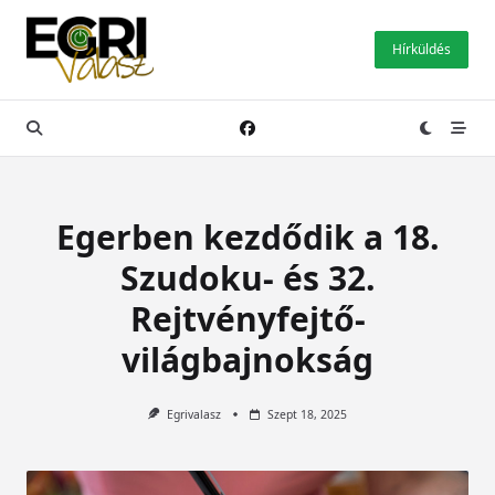
Skip
to
Hírküldés
content
Egerben kezdődik a 18.
Szudoku- és 32.
Rejtvényfejtő-
világbajnokság
Egrivalasz
Szept 18, 2025