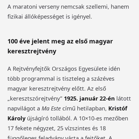
A maratoni verseny nemcsak szellemi, hanem
fizikai állóképességet is igényel.
100 éve jelent meg az első magyar
keresztrejtvény
A Rejtvényfejtők Országos Egyesülete idén
több programmal is tiszteleg a százéves
magyar keresztrejtvény előtt. Az első
„keresztszórejtvény”
1925. január 22-én
látott
napvilágot a
Ma Este
című hetilapban,
Kristóf
Károly
újságíró tollából. A 10×10-es mezőben
17 fekete négyzet, 25 vízszintes és 18
függőleges feladvány várta a fejtőket. A