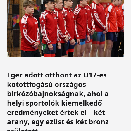
Eger adott otthont az U17-es
kötöttfogású országos
birkózóbajnokságnak, ahol a
helyi sportolók kiemelkedő
eredményeket értek el – két
arany, egy ezüst és két bronz
született.