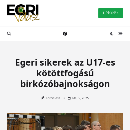
Skip
to
Hírküldés
content
Egeri sikerek az U17-es
kötöttfogású
birkózóbajnokságon
Egrivalasz
Máj 5, 2025