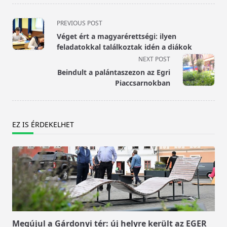
<span
PREVIOUS POST
class="nav-
Véget ért a magyarérettségi: ilyen
subtitle
feladatokkal találkoztak idén a diákok
screen-
NEXT POST
reader-
Beindult a palántaszezon az Egri
text">Page</span>
Piaccsarnokban
EZ IS ÉRDEKELHET
Megújul a Gárdonyi tér: új helyre került az EGER