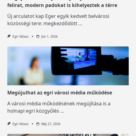
felirat, modern padokat is kihelyeztek a térre
Új arculatot kap Eger egyik kedvelt belvárosi
közösségi tere: megkezdődött
...
Egri Válasz
Jún 1, 2026
Megújulhat az egri városi média működése
A városi média működésének megújítása is a
holnapi egri közgyűlés
...
Egri Válasz
Máj 27, 2026