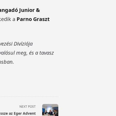
angadó Junior &
kedik a
Parno Graszt
ezési Divíziója
lósul meg, és a tavasz
rosban.
NEXT POST
ssze az Eger Advent