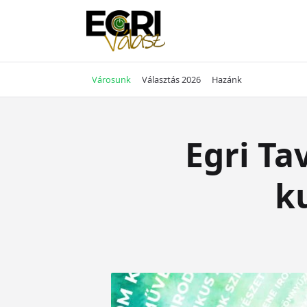
Skip
to
content
Városunk
Választás 2026
Hazánk
Egri Ta
k