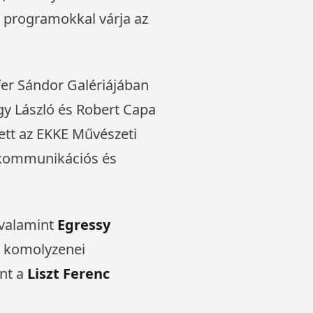
di programokkal várja az
fer Sándor Galériájában
gy László és Robert Capa
lett az EKKE Művészeti
s kommunikációs és
 valamint
Egressy
A komolyzenei
int a
Liszt Ferenc