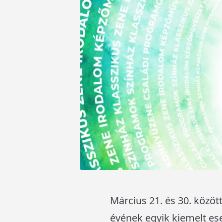
Március 21. és 30. közö
évének egyik kiemelt es