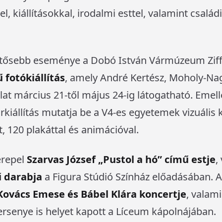
, kiállításokkal, irodalmi esttel, valamint csalá
lentősebb eseménye a Dobó István Vármúzeum Zif
 fotókiállítás
, amely André Kertész, Moholy-Na
lat március 21-től május 24-ig látogatható. Emel
kiállítás mutatja be a V4-es egyetemek vizuáli
 120 plakáttal és animációval.
erepel
Szarvas József „Pustol a hó” című estje
,
ű darabja
a Figura Stúdió Színház előadásában. 
Kovács Emese és Bábel Klára koncertje
, valam
rsenye is helyet kapott a Líceum kápolnájában.