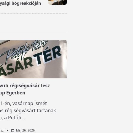
ysági bögreakcióján
üli régiségvásár lesz
ap Egerben
1-én, vasárnap ismét
s régiségvásárt tartanak
, a Petőfi
...
asz
Máj 26, 2026