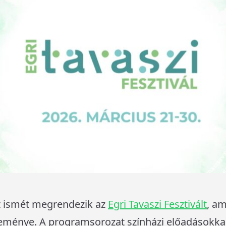
tt ismét megrendezik az
Egri Tavaszi Fesztivált
, am
eménye. A programsorozat színházi előadásokkal