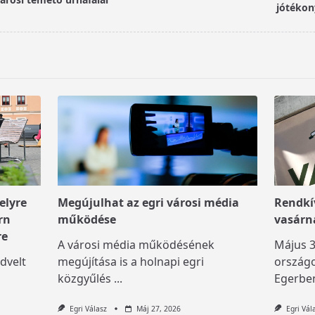
jótékon
elyre
Megújulhat az egri városi média
Rendkív
rn
működése
vasárn
re
A városi média működésének
Május 3
dvelt
megújítása is a holnapi egri
országo
közgyűlés
...
Egerben
Egri Válasz
Máj 27, 2026
Egri Vál