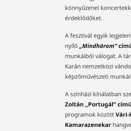
könnyűzenei koncertekkel
érdeklődőket.
A fesztivál egyik legje
nyíló
„Mindhárom”
című
munkáiból válogat. A tár
Karán nemzetközi vándor
képzőművészeti munkáit,
A színházi kínálatban sz
Zoltán „Portugál” cím
programok között
Vári-
Kamarazenekar
hangve