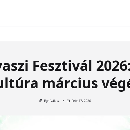
vaszi Fesztivál 2026:
ultúra március vég
Egri Válasz
Febr 17, 2026