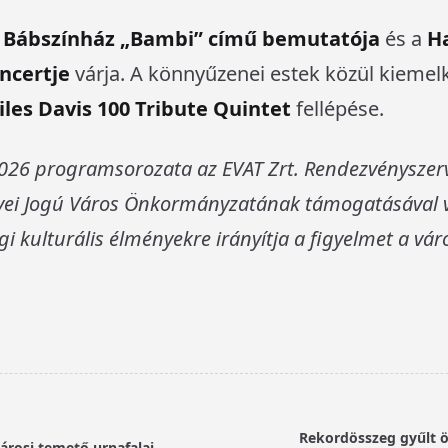
 Bábszínház „Bambi” című bemutatója
és a
H
oncertje
várja. A könnyűzenei estek közül kiemel
iles Davis 100 Tribute Quintet
fellépése.
 2026 programsorozata az EVAT Zrt. Rendezvényszerv
yei Jogú Város Önkormányzatának támogatásával va
i kulturális élményekre irányítja a figyelmet a vá
Rekordösszeg gyűlt ö
árosi temető urnafalai