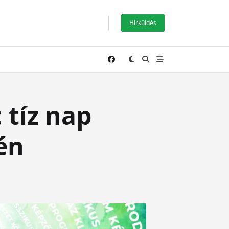
Hírküldés
 tíz nap
én