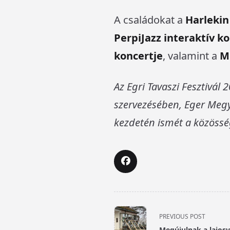
A családokat a
Harlekin
PerpiJazz interaktív k
koncertje
, valamint a
M
Az Egri Tavaszi Fesztivál
szervezésében, Eger Meg
kezdetén ismét a közösség
<span
PREVIOUS POST
class="nav-
Megújulnak a lajosv