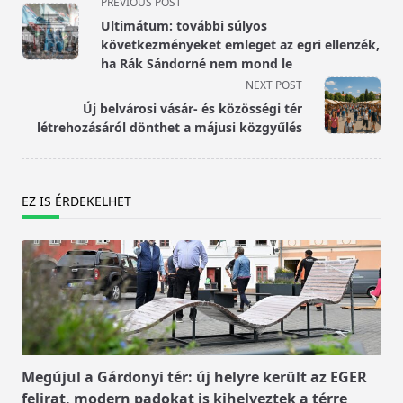
<span
PREVIOUS POST
class="nav-
Ultimátum: további súlyos
subtitle
következményeket emleget az egri ellenzék,
screen-
ha Rák Sándorné nem mond le
reader-
NEXT POST
text">Page</span>
Új belvárosi vásár- és közösségi tér
létrehozásáról dönthet a májusi közgyűlés
EZ IS ÉRDEKELHET
Megújul a Gárdonyi tér: új helyre került az EGER
felirat, modern padokat is kihelyeztek a térre