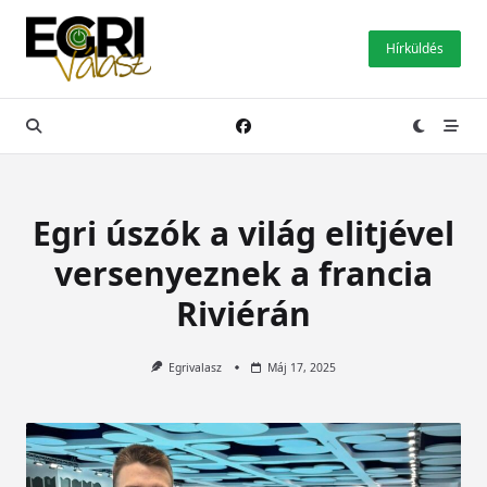
Skip
to
Hírküldés
content
Egri úszók a világ elitjével
versenyeznek a francia
Riviérán
Egrivalasz
Máj 17, 2025