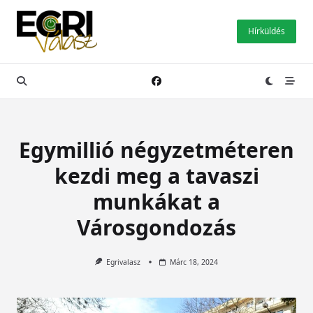
Skip
to
Hírküldés
content
Egymillió négyzetméteren
kezdi meg a tavaszi
munkákat a
Városgondozás
Egrivalasz
Márc 18, 2024