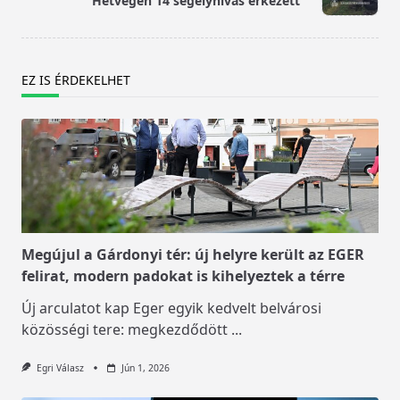
Hétvégén 14 segélyhívás érkezett
text">Page</span>
EZ IS ÉRDEKELHET
Megújul a Gárdonyi tér: új helyre került az EGER
felirat, modern padokat is kihelyeztek a térre
Új arculatot kap Eger egyik kedvelt belvárosi
közösségi tere: megkezdődött
...
Egri Válasz
Jún 1, 2026