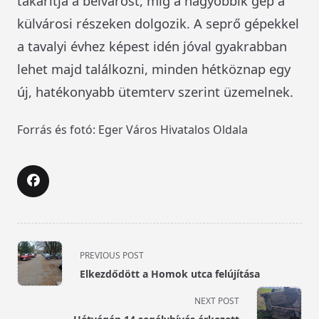
takarítja a belvárost, míg a nagyobbik gép a
külvárosi részeken dolgozik. A seprő gépekkel
a tavalyi évhez képest idén jóval gyakrabban
lehet majd találkozni, minden hétköznap egy
új, hatékonyabb ütemterv szerint üzemelnek.
Forrás és fotó: Eger Város Hivatalos Oldala
<span
PREVIOUS POST
class="nav-
Elkezdődött a Homok utca felújítása
subtitle
screen-
NEXT POST
reader-