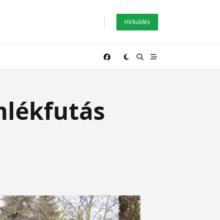
Hírküldés
mlékfutás