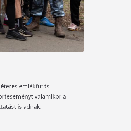
méteres emlékfutás
porteseményt valamikor a
tatást is adnak.