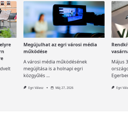
elyre
Megújulhat az egri városi média
Rendkív
rn
működése
vasárn
re
A városi média működésének
Május 3
dvelt
megújítása is a holnapi egri
országo
közgyűlés
...
Egerben
Egri Válasz
Máj 27, 2026
Egri Vál