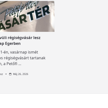
üli régiségvásár lesz
ap Egerben
1-én, vasárnap ismét
s régiségvásárt tartanak
, a Petőfi
...
asz
Máj 26, 2026