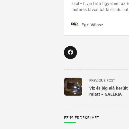
<span
PREVIOUS POST
class="nav-
Víz és jég alá kerül
subtitle
miatt – GALÉRIA
screen-
reader-
text">Page</span>
EZ IS ÉRDEKELHET