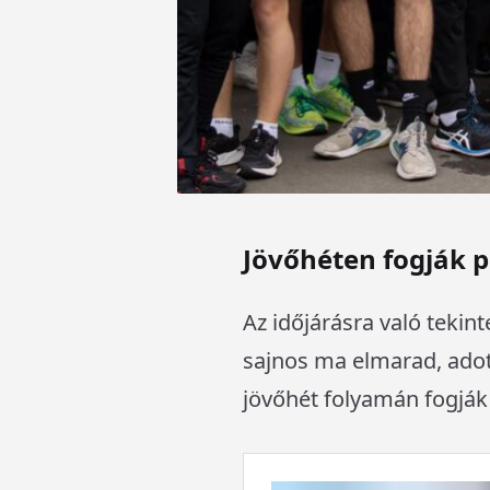
Jövőhéten fogják p
Az időjárásra való tekint
sajnos ma elmarad, adot
jövőhét folyamán fogják 