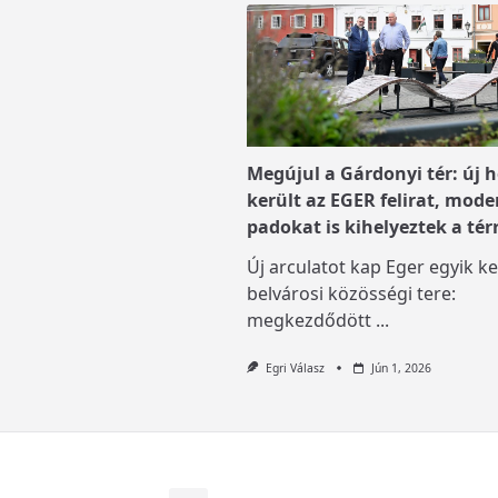
Megújul a Gárdonyi tér: új h
került az EGER felirat, mode
padokat is kihelyeztek a tér
Új arculatot kap Eger egyik ke
belvárosi közösségi tere:
megkezdődött
...
Egri Válasz
Jún 1, 2026