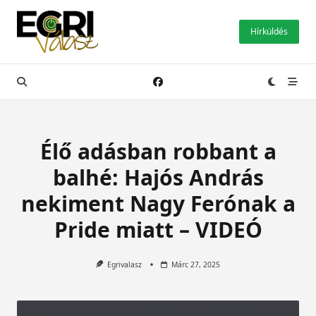
Skip
to
Hírküldés
content
Élő adásban robbant a
balhé: Hajós András
nekiment Nagy Ferónak a
Pride miatt – VIDEÓ
Egrivalasz
Márc 27, 2025