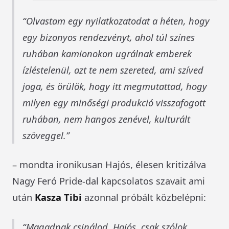
Olvastam egy nyilatkozatodat a héten, hogy
egy bizonyos rendezvényt, ahol túl színes
ruhában kamionokon ugrálnak emberek
ízléstelenül, azt te nem szereted, ami szíved
joga, és örülök, hogy itt megmutattad, hogy
milyen egy minőségi produkció visszafogott
ruhában, nem hangos zenével, kulturált
szöveggel.
– mondta ironikusan Hajós, élesen kritizálva
Nagy Feró Pride-dal kapcsolatos szavait ami
után
Kasza Tibi
azonnal próbált közbelépni:
Magadnak csinálod, Hajós, csak szólok