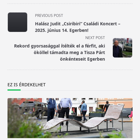
<span
PREVIOUS POST
class="nav-
Halász Judit „Csiribiri” Családi Koncert –
subtitle
2025. június 14. Egerben!
screen-
NEXT POST
reader-
Rekord gyorsasággal ítélték el a férfit, aki
text">Page</span>
ököllel támadta meg a Tisza Párt
önkénteseit Egerben
EZ IS ÉRDEKELHET