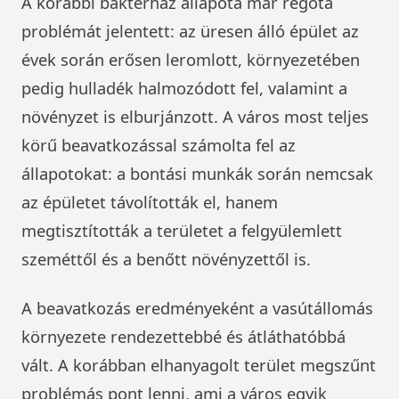
A korábbi bakterház állapota már régóta
problémát jelentett: az üresen álló épület az
évek során erősen leromlott, környezetében
pedig hulladék halmozódott fel, valamint a
növényzet is elburjánzott. A város most teljes
körű beavatkozással számolta fel az
állapotokat: a bontási munkák során nemcsak
az épületet távolították el, hanem
megtisztították a területet a felgyülemlett
szeméttől és a benőtt növényzettől is.
A beavatkozás eredményeként a vasútállomás
környezete rendezettebbé és átláthatóbbá
vált. A korábban elhanyagolt terület megszűnt
problémás pont lenni, ami a város egyik