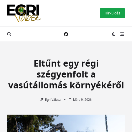
Skip
to
Hírküldés
content
Eltűnt egy régi
szégyenfolt a
vasútállomás környékéről
Egri Válasz
Márc 9, 2026