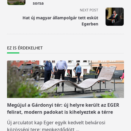
subtitle
sorsa
screen-
NEXT POST
reader-
Hat új magyar állampolgár tett esküt
text">Page</span>
Egerben
EZ IS ÉRDEKELHET
Megújul a Gárdonyi tér: új helyre került az EGER
felirat, modern padokat is kihelyeztek a térre
Új arculatot kap Eger egyik kedvelt belvárosi
közösségi tere: megkezdődött
...