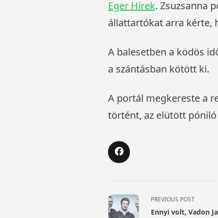
Eger Hírek
. Zsuzsanna po
állattartókat arra kérte
A balesetben a ködös idő
a szántásban kötött ki.
A portál megkereste a re
történt, az elütött pónil
<span
PREVIOUS POST
class="nav-
Ennyi volt, Vadon Ja