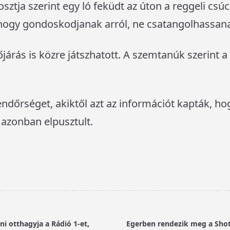
sztja szerint egy ló feküdt az úton a reggeli csú
, hogy gondoskodjanak arról, ne csatangolhassana
járás is közre játszhatott. A szemtanúk szerint 
ndőrséget, akiktől azt az információt kapták, h
ó azonban elpusztult.
ni otthagyja a Rádió 1-et,
Egerben rendezik meg a Sho