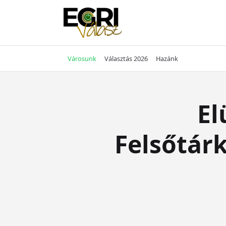
Skip
to
content
Városunk
Választás 2026
Hazánk
El
Felsőtárk