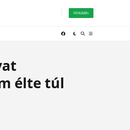
Hírküldés
vat
m élte túl