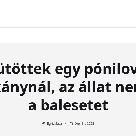
ütöttek egy pónilo
ánynál, az állat ne
a balesetet
Egrivalasz
Dec 11, 2023