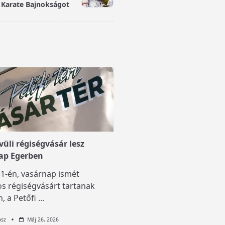
Karate Bajnokságot
üli régiségvásár lesz
ap Egerben
1-én, vasárnap ismét
s régiségvásárt tartanak
, a Petőfi
...
asz
Máj 26, 2026