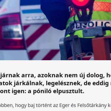
járnak arra, azoknak nem új dolog, h
atok járkálnak, legelésznek, de eddig
ont igen: a póniló elpusztult.
bben, hogy baj történt az Eger és Felsőtárkány kö