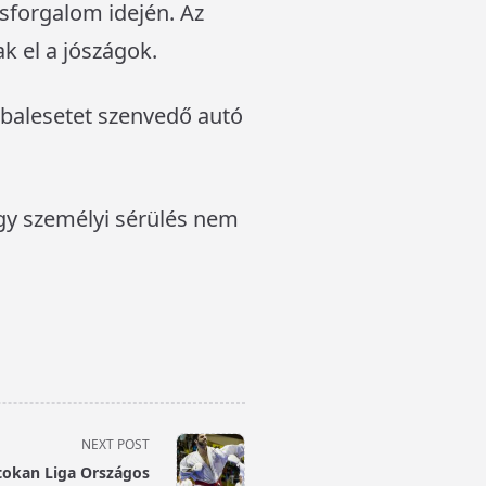
csforgalom idején. Az
k el a jószágok.
a balesetet szenvedő autó
ogy személyi sérülés nem
NEXT POST
tokan Liga Országos