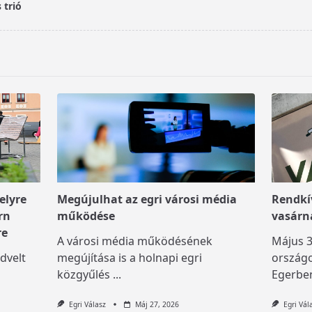
 trió
elyre
Megújulhat az egri városi média
Rendkív
rn
működése
vasárn
re
A városi média működésének
Május 3
dvelt
megújítása is a holnapi egri
országo
közgyűlés
...
Egerben
Egri Válasz
Máj 27, 2026
Egri Vál