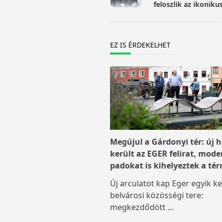
subtitle
feloszlik az ikonikus
screen-
reader-
text">Page</span>
EZ IS ÉRDEKELHET
Megújul a Gárdonyi tér: új h
került az EGER felirat, mode
padokat is kihelyeztek a tér
Új arculatot kap Eger egyik ke
belvárosi közösségi tere:
megkezdődött
...