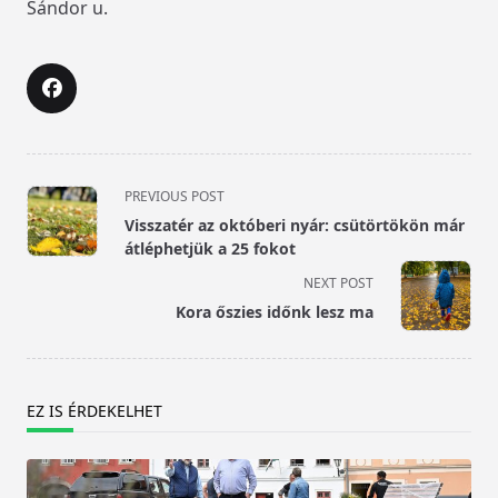
Sándor u.
<span
PREVIOUS POST
class="nav-
Visszatér az októberi nyár: csütörtökön már
subtitle
átléphetjük a 25 fokot
screen-
NEXT POST
reader-
Kora őszies időnk lesz ma
text">Page</span>
EZ IS ÉRDEKELHET