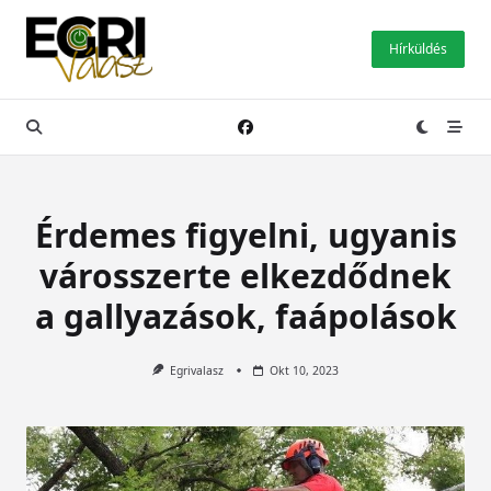
Skip
to
Hírküldés
content
Érdemes figyelni, ugyanis
városszerte elkezdődnek
a gallyazások, faápolások
Egrivalasz
Okt 10, 2023