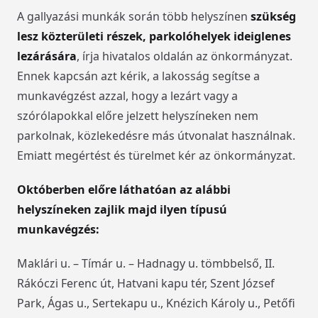
A gallyazási munkák során több helyszínen
szükség
lesz közterületi részek, parkolóhelyek ideiglenes
lezárására
, írja hivatalos oldalán az önkormányzat.
Ennek kapcsán azt kérik, a lakosság segítse a
munkavégzést azzal, hogy a lezárt vagy a
szórólapokkal előre jelzett helyszíneken nem
parkolnak, közlekedésre más útvonalat használnak.
Emiatt megértést és türelmet kér az önkormányzat.
Októberben előre láthatóan az alábbi
helyszíneken zajlik majd ilyen típusú
munkavégzés:
Maklári u. – Tímár u. – Hadnagy u. tömbbelső, II.
Rákóczi Ferenc út, Hatvani kapu tér, Szent József
Park, Ágas u., Sertekapu u., Knézich Károly u., Petőfi