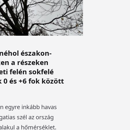
 néhol északon-
ken a részeken
ti felén sokfelé
 0 és +6 fok között
án egyre inkább havas
atias szél az ország
 alakul a hőmérséklet.