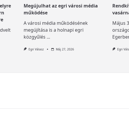
elyre
Megújulhat az egri városi média
Rendkív
rn
működése
vasárn
re
A városi média működésének
Május 3
dvelt
megújítása is a holnapi egri
országo
közgyűlés
...
Egerben
Egri Válasz
Máj 27, 2026
Egri Vál