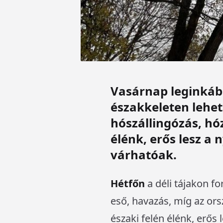
Vasárnap leginkább
északkeleten lehet
hószállingózás, hó
élénk, erős lesz a
várhatóak.
Hétfőn
a déli tájakon f
eső, havazás, míg az ors
északi felén élénk, erős 