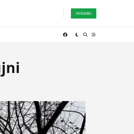
Hírküldés
jni