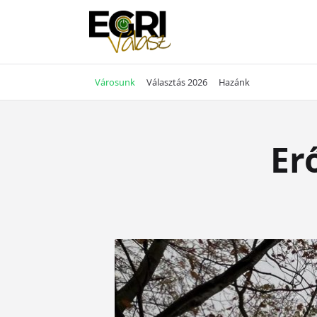
Skip
to
content
Városunk
Választás 2026
Hazánk
Er