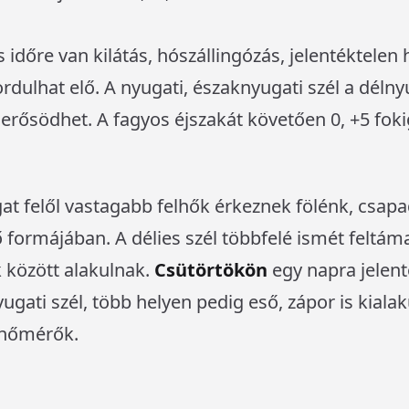
időre van kilátás, hószállingózás, jelentéktelen
rdulhat elő. A nyugati, északnyugati szél a délny
erősödhet. A fagyos éjszakát követően 0, +5 fok
t felől vastagabb felhők érkeznek fölénk, csapa
ő formájában. A délies szél többfelé ismét feltá
 között alakulnak.
Csütörtökön
egy napra jelen
yugati szél, több helyen pedig eső, zápor is kial
 hőmérők.