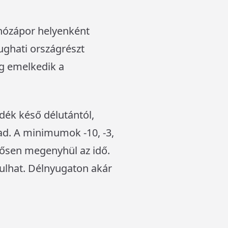
 hózápor helyenként
ughati országrészt
ig emelkedik a
dék késő délutántól,
mad. A minimumok -10, -3,
tősen megenyhül az idő.
akulhat. Délnyugaton akár