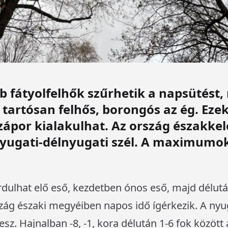
 fátyolfelhők szűrhetik a napsütést,
 tartósan felhős, borongós az ég. Eze
zápor kialakulhat. Az ország északkele
 nyugati-délnyugati szél. A maximumok
ordulhat elő eső, kezdetben ónos eső, majd délut
zág északi megyéiben napos idő ígérkezik. A nyug
lesz. Hajnalban -8, -1, kora délután 1-6 fok között