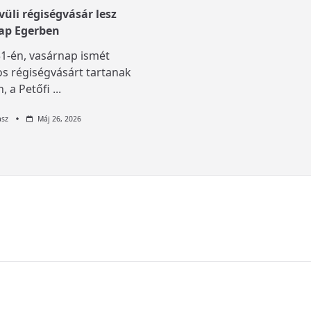
üli régiségvásár lesz
ap Egerben
1-én, vasárnap ismét
s régiségvásárt tartanak
, a Petőfi
...
asz
Máj 26, 2026