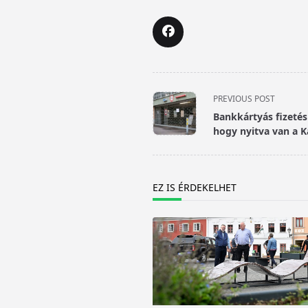
<span
PREVIOUS POST
class="nav-
Bankkártyás fizetés
subtitle
hogy nyitva van a K
screen-
reader-
text">Page</span>
EZ IS ÉRDEKELHET