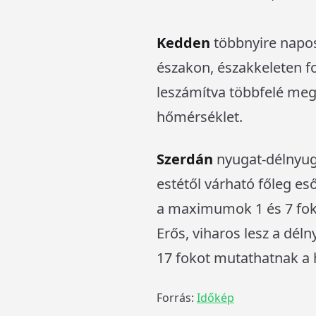
Kedden
többnyire napos 
északon, északkeleten fo
leszámítva többfelé meg
hőmérséklet.
Szerdán
nyugat-délnyuga
estétől várható főleg es
a maximumok 1 és 7 fok
Erős, viharos lesz a déln
17 fokot mutathatnak a
Forrás:
Időkép