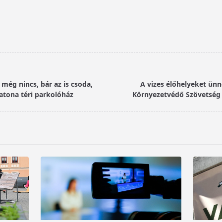
 még nincs, bár az is csoda,
A vizes élőhelyeket ünne
atona téri parkolóház
Környezetvédő Szövetség