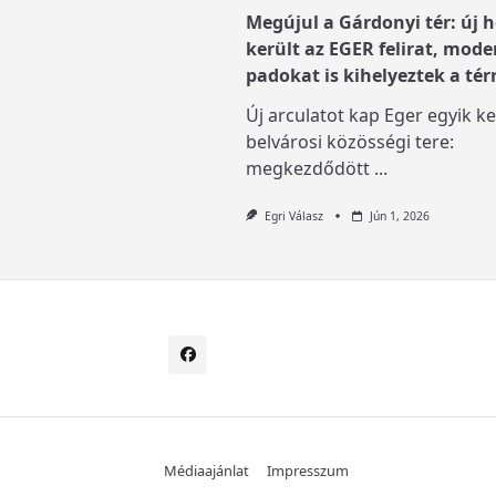
Megújul a Gárdonyi tér: új h
került az EGER felirat, mode
padokat is kihelyeztek a tér
Új arculatot kap Eger egyik ke
belvárosi közösségi tere:
megkezdődött
...
Egri Válasz
Jún 1, 2026
Médiaajánlat
Impresszum