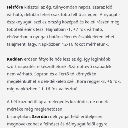
Hétfőre
kitisztul az ég, túlnyomóan napos, száraz idő
várható, délután lehet csak több felhő az égen. A nyugati-
északnyugati szél az ország középső és keleti részén még
többfelé élénk lesz. Hajnalban -1, +7 fok várható,
elsősorban a nyugati határszélen és északkeleten lehet
talajmenti fagy. Napközben 12-16 fokot mérhetünk.
Kedden
erősen fátyolfelhős lesz az ég, így leginkább
szűrt napsütésre készülhetünk. Számottevő csapadék
nem várható. Sopron és a Fertő-tó környékén
megélénkülhet a déli-délkeleti szél. Kora reggel -3, +6 fok,
míg napközben 11-16 fok valószínű.
A hét közepétől újra melegedés kezdődik, de ennek
mértéke még meglehetősen
bizonytalan.
Szerdán
délnyugat felől erőteljesen
megnövekedhet a felhőzet és délnyugat felől egyre