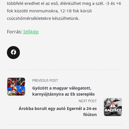
többfelé eredhet el az eső, élénkülhet meg a szél. -3 és +6
fok közötti minimumokra, 12-18 fok körüli
csúcshőmérsékletekre készülhetünk.
Forrás:
Időkép
<span
PREVIOUS POST
class="nav-
Győzött a magyar válogatott,
subtitle
karnyújtásnyira az Eb szereplés
screen-
NEXT POST
reader-
Árokba borult egy autó Egernél a 24-es
text">Page</span>
főúton