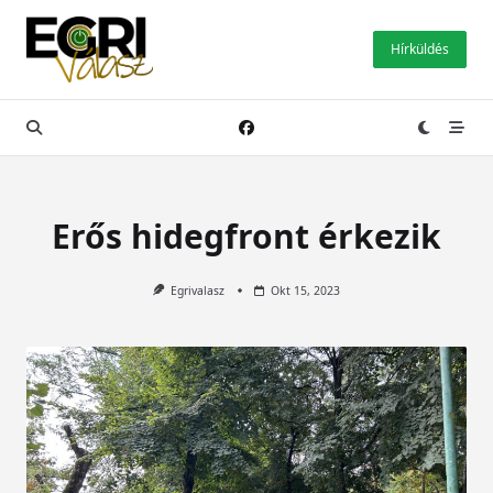
Skip
to
Hírküldés
content
Erős hidegfront érkezik
Egrivalasz
Okt 15, 2023