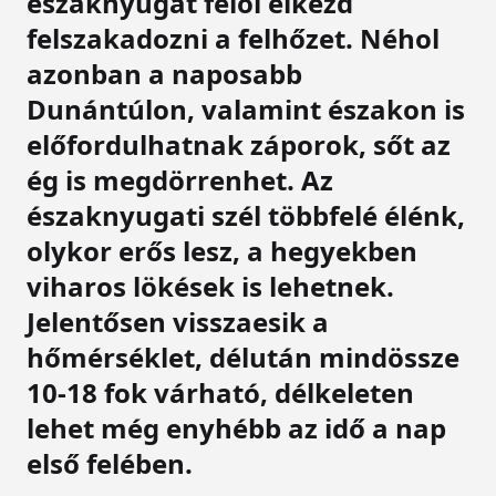
északnyugat felől elkezd
felszakadozni a felhőzet. Néhol
azonban a naposabb
Dunántúlon, valamint északon is
előfordulhatnak záporok, sőt az
ég is megdörrenhet. Az
északnyugati szél többfelé élénk,
olykor erős lesz, a hegyekben
viharos lökések is lehetnek.
Jelentősen visszaesik a
hőmérséklet, délután mindössze
10-18 fok várható, délkeleten
lehet még enyhébb az idő a nap
első felében.