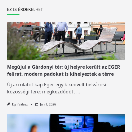
EZ IS ÉRDEKELHET
Megújul a Gárdonyi tér: új helyre került az EGER
felirat, modern padokat is kihelyeztek a térre
Új arculatot kap Eger egyik kedvelt belvárosi
közösségi tere: megkezdődött
...
Egri Válasz
Jún 1, 2026