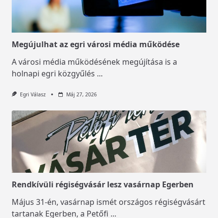
Megújulhat az egri városi média működése
A városi média működésének megújítása is a
holnapi egri közgyűlés
...
Egri Válasz
Máj 27, 2026
Rendkívüli régiségvásár lesz vasárnap Egerben
Május 31-én, vasárnap ismét országos régiségvásárt
tartanak Egerben, a Petőfi
...