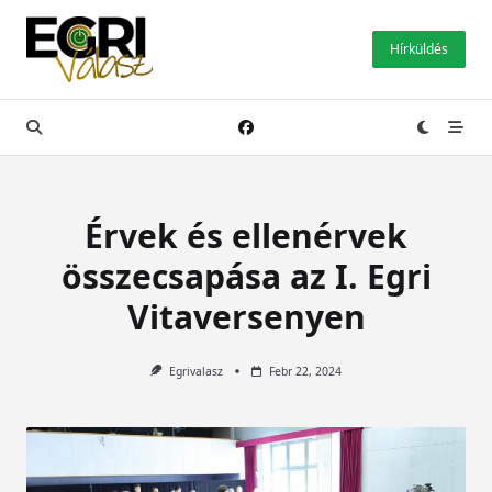
Skip
to
Hírküldés
content
Érvek és ellenérvek
összecsapása az I. Egri
Vitaversenyen
Egrivalasz
Febr 22, 2024