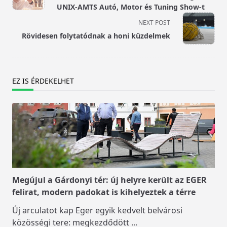
subtitle
UNIX-AMTS Autó, Motor és Tuning Show-t
screen-
NEXT POST
reader-
Rövidesen folytatódnak a honi küzdelmek
text">Page</span>
EZ IS ÉRDEKELHET
Megújul a Gárdonyi tér: új helyre került az EGER
felirat, modern padokat is kihelyeztek a térre
Új arculatot kap Eger egyik kedvelt belvárosi
közösségi tere: megkezdődött
...