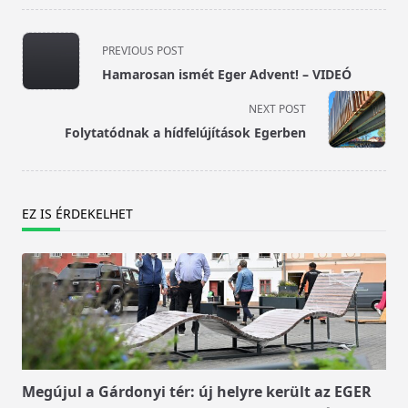
<span
PREVIOUS POST
class="nav-
Hamarosan ismét Eger Advent! – VIDEÓ
subtitle
screen-
NEXT POST
reader-
Folytatódnak a hídfelújítások Egerben
text">Page</span>
EZ IS ÉRDEKELHET
Megújul a Gárdonyi tér: új helyre került az EGER