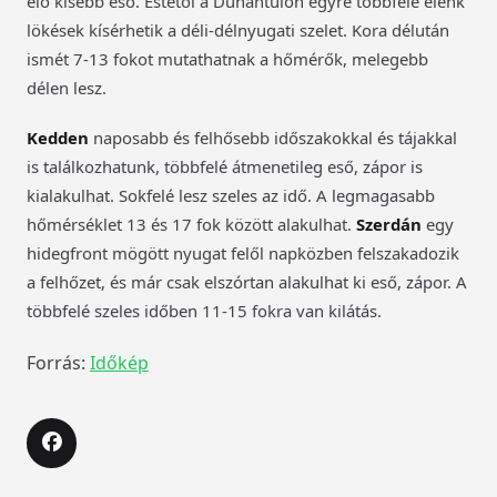
elő kisebb eső. Estétől a Dunántúlon egyre többfelé élénk
lökések kísérhetik a déli-délnyugati szelet. Kora délután
ismét 7-13 fokot mutathatnak a hőmérők, melegebb
délen lesz.
Kedden
naposabb és felhősebb időszakokkal és tájakkal
is találkozhatunk, többfelé átmenetileg eső, zápor is
kialakulhat. Sokfelé lesz szeles az idő. A legmagasabb
hőmérséklet 13 és 17 fok között alakulhat.
Szerdán
egy
hidegfront mögött nyugat felől napközben felszakadozik
a felhőzet, és már csak elszórtan alakulhat ki eső, zápor. A
többfelé szeles időben 11-15 fokra van kilátás.
Forrás:
Időkép