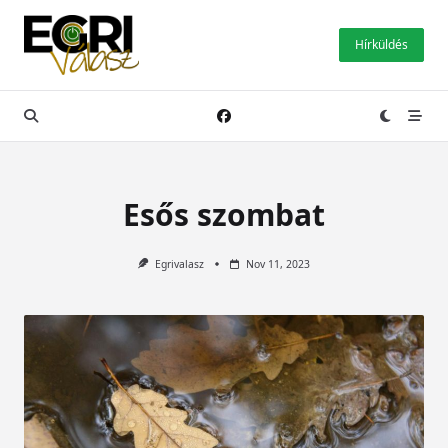
Skip
to
Hírküldés
content
Esős szombat
Egrivalasz
Nov 11, 2023