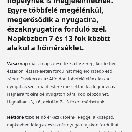
hópelyhek is megjelenhetnek.
Egyre többfelé megélénkül,
megerősödik a nyugatira,
északnyugatira forduló szél.
Napközben 7 és 13 fok között
alakul a hőmérséklet.
Vasárnap
már a napsütésé lesz a főszerep, kezdetben
északon, északkeleten fordulhat még elő kisebb eső,
zápor. Északon és az Alföldön többfelé élénk lesz a
nyugatias szél, majd estére mérséklődik a légmozgás.
Hajnalra főként délnyugaton pára, köd képződhet.
Hajnalban -3, +6, délután 7-13 fokot mérhetünk.
Hétfőre
több felhő érkezik fölénk. Reggel a középső,
napközben főleg az északi és nyugati tájakon fordulhat