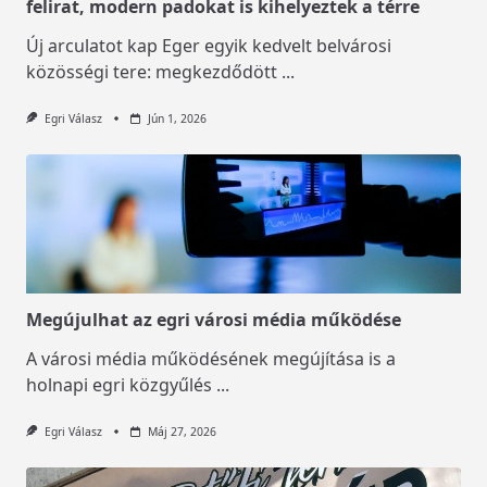
felirat, modern padokat is kihelyeztek a térre
Új arculatot kap Eger egyik kedvelt belvárosi
közösségi tere: megkezdődött
...
Egri Válasz
Jún 1, 2026
Megújulhat az egri városi média működése
A városi média működésének megújítása is a
holnapi egri közgyűlés
...
Egri Válasz
Máj 27, 2026