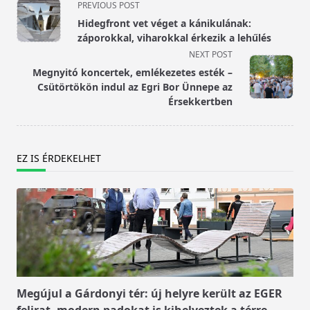
<span
PREVIOUS POST
class="nav-
Hidegfront vet véget a kánikulának:
subtitle
záporokkal, viharokkal érkezik a lehűlés
screen-
NEXT POST
reader-
Megnyitó koncertek, emlékezetes esték –
text">Page</span>
Csütörtökön indul az Egri Bor Ünnepe az
Érsekkertben
EZ IS ÉRDEKELHET
Megújul a Gárdonyi tér: új helyre került az EGER
felirat, modern padokat is kihelyeztek a térre