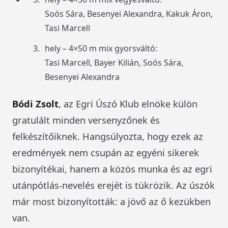
Soós Sára, Besenyei Alexandra, Kakuk Áron,
Tasi Marcell
hely – 4×50 m mix gyorsváltó:
Tasi Marcell, Bayer Kilián, Soós Sára,
Besenyei Alexandra
Bódi Zsolt
, az Egri Úszó Klub elnöke külön
gratulált minden versenyzőnek és
felkészítőiknek. Hangsúlyozta, hogy ezek az
eredmények nem csupán az egyéni sikerek
bizonyítékai, hanem a közös munka és az egri
utánpótlás-nevelés erejét is tükrözik. Az úszók
már most bizonyították: a jövő az ő kezükben
van.