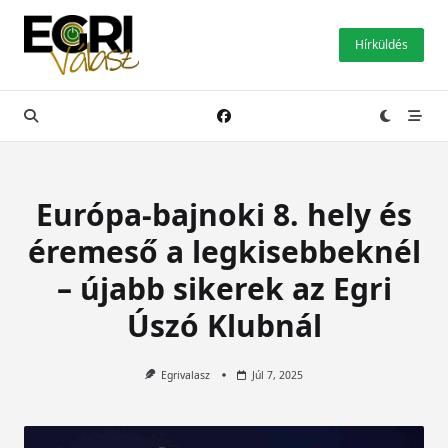
Skip
to
Hírküldés
content
Európa-bajnoki 8. hely és
éremeső a legkisebbeknél
– újabb sikerek az Egri
Úszó Klubnál
Egrivalasz
Júl 7, 2025