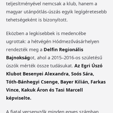
teljesítményével nemcsak a klub, hanem a
magyar utánpótlás-úszás egyik legígéretesebb
tehetségeként is bizonyított.
Eközben a legkisebbek is medencébe
ugrottak: a hétvégén Hódmezővásárhelyen
rendezték meg a
Delfin Regionális
Bajnokság
ot, ahol a 2015–2016-os születésű
úszók mérték össze tudásukat.
Az Egri Úszó
Klubot Besenyei Alexandra, Soós Sára,
Tóth-Bánhegyi Csenge, Bayer Kilián, Farkas
Vince, Kakuk Áron és Tasi Marcell
képviselte.
A fiatal versenyzők minden egyes számban