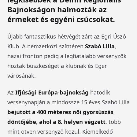
Bajnokságon halmozták az
érmeket és egyéni csúcsokat.
Újabb fantasztikus hétvégét zárt az Egri Úszó
Klub. A nemzetközi színtéren
Szabó Lilla
,
hazai fronton pedig a legfiatalabb versenyzők
hoztak büszkeséget a klubnak és Eger
városának.
Az
Ifjúsági Európa-bajnokság
hatodik
versenynapján a mindössze 15 éves Szabó Lilla
bejutott a 400 méteres női gyorsúszás
döntőjébe, ahol a 8. helyen végzett
, több
mint ötven versenyző közül. Kiemelkedő