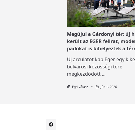
Megújul a Gárdonyi tér: új h
került az EGER felirat, mode
padokat is kihelyeztek a tér
Új arculatot kap Eger egyik ke
belvárosi közösségi tere:
megkezdődött
...
Egri Válasz
Jún 1, 2026