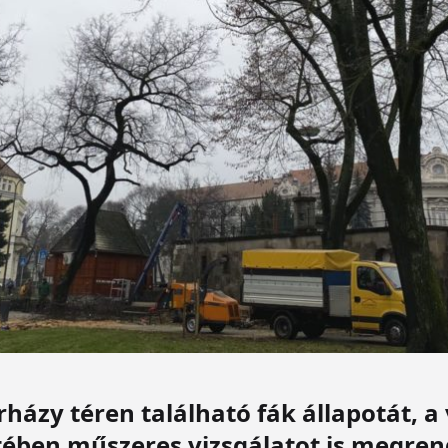
házy téren található fák állapotát, a 
etében műszeres vizsgálatot is megren