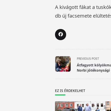
A kivágott fákat a tuskó
db új facsemete elülteté
<span
PREVIOUS POST
class="nav-
Átfagyott kölyökma
subtitle
Norbi jótékonysági
screen-
reader-
text">Page</span>
EZ IS ÉRDEKELHET