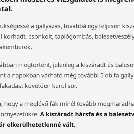
tal.
zükségessé a gallyazás, továbbá egy teljesen kisz
l korhadt, csonkolt, taplógombás, balesetveszély
szakemberek.
ábban megtörtént, jelenleg a kiszáradt és balese
nt a napokban várható még további 5 db fa gally
fakadást követően kerül sor.
ja, hogy a meglévő fák minél tovább megmaradh
 környezetükre.
A kiszáradt hársfa és a baleset
r elkerülhetetlenné vált.