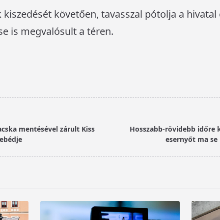
k kiszedését követően, tavasszal pótolja a hivata
se is megvalósult a téren.
cska mentésével zárult Kiss
Hosszabb-rövidebb időre k
 ebédje
esernyőt ma se 