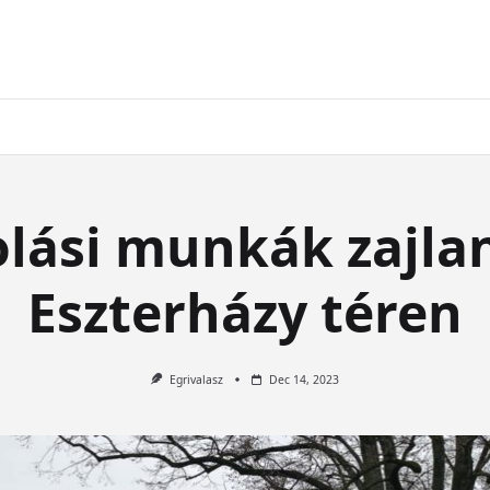
lási munkák zajla
Eszterházy téren
Egrivalasz
Dec 14, 2023