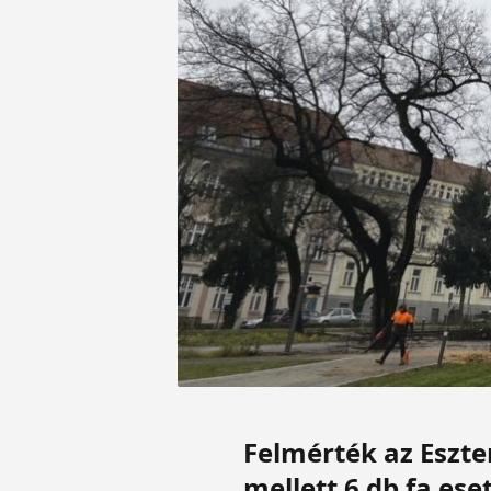
Felmérték az Eszter
mellett 6 db fa es