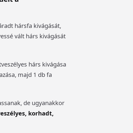
áradt hársfa kivágását,
essé vált hárs kivágását
tveszélyes hárs kivágása
azása, majd 1 db fa
assanak, de ugyanakkor
veszélyes, korhadt,