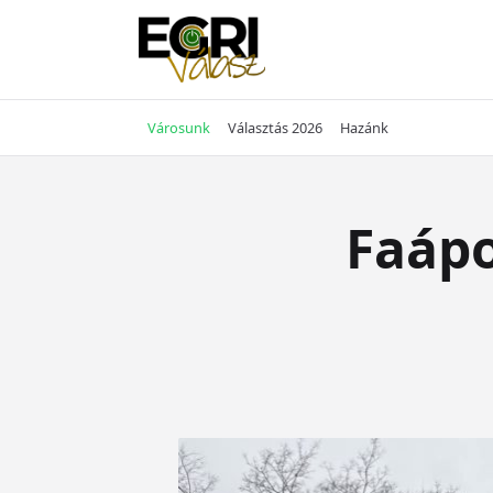
Skip
to
content
Városunk
Választás 2026
Hazánk
Faápo