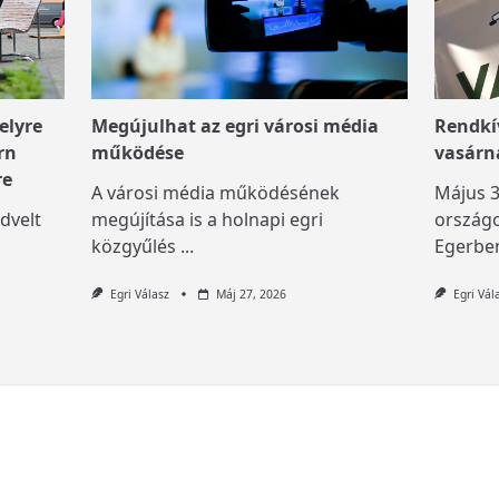
elyre
Megújulhat az egri városi média
Rendkív
rn
működése
vasárn
re
A városi média működésének
Május 3
dvelt
megújítása is a holnapi egri
országo
közgyűlés
...
Egerben
Egri Válasz
Máj 27, 2026
Egri Vál