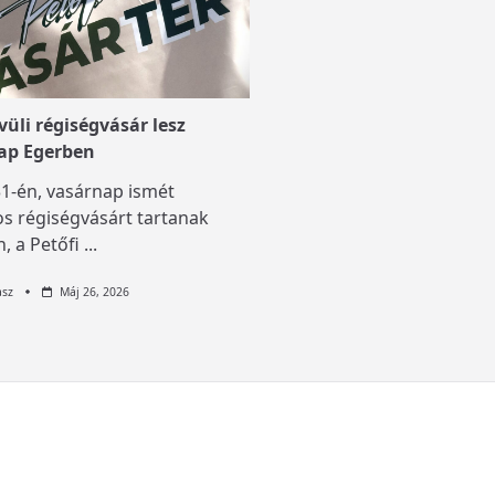
üli régiségvásár lesz
ap Egerben
1-én, vasárnap ismét
s régiségvásárt tartanak
, a Petőfi
...
asz
Máj 26, 2026