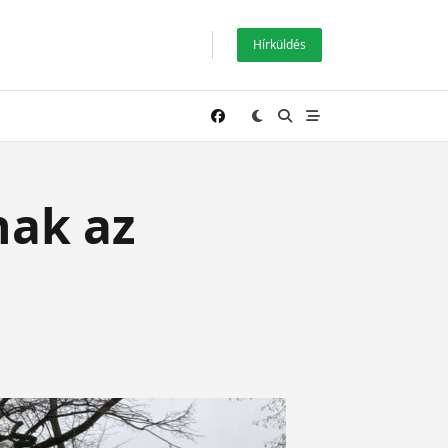
Hírküldés
nak az