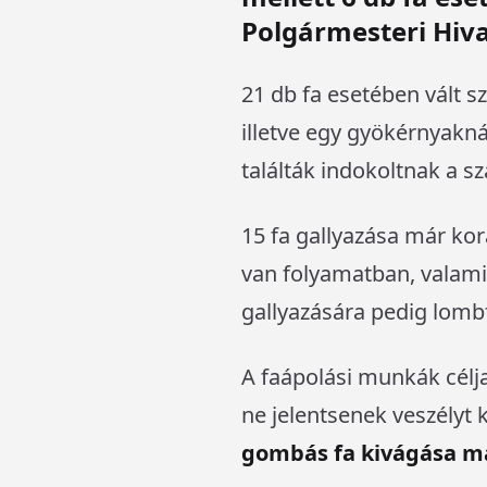
Polgármesteri Hiva
21 db fa esetében vált s
illetve egy gyökérnyakná
találták indokoltnak a 
15 fa gallyazása már
kor
van folyamatban, valami
gallyazására pedig lomb
A faápolási munkák cél
ne jelentsenek veszélyt
gombás fa kivágása má