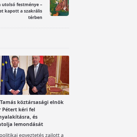
a utolsó festménye –
et kapott a szakrális
térben
 Tamás köztársasági elnök
Pétert kéri fel
yalakításra, és
tolja lemondását
olitikai egyeztetés zajlott a