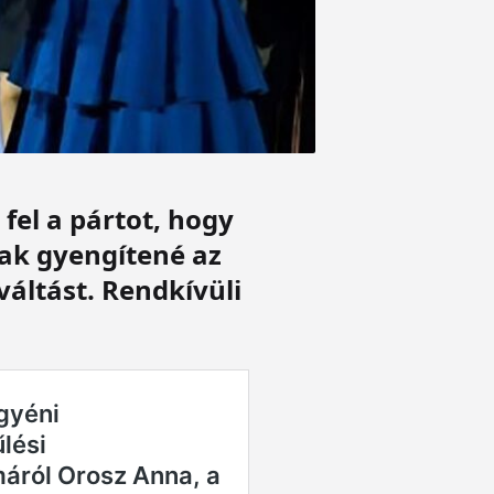
fel a pártot, hogy
sak gyengítené az
váltást. Rendkívüli