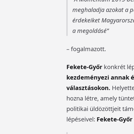
meghaladja azokat a pá
érdekeiket Magyarorszá
a megoldásé
– fogalmazott.
Fekete-Győr
konkrét lép
kezdeményezi annak ér
választásokon.
Helyette
hozna létre, amely tünte
politikai üldözöttjeit t
lépéseivel:
Fekete-Győr s