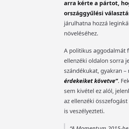
arra kérte a pártot, ho
országgyűlési választ
járulhatna hozzá legink
növeléséhez.
A politikus aggodalmát f
ellenzéki oldalon sorra j
szándékukat, gyakran – m
érdekeiket követve”
. F
sem kivétel ez alól, jelen
az ellenzéki összefogást
is veszélyezteti.
A Momentum 2015-ben a