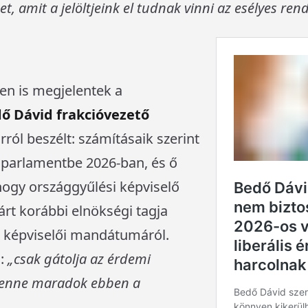
et, amit a jelöltjeink el tudnak vinni az esélyes rend
n is megjelentek a
ő Dávid frakcióvezető
ról beszélt: számításaik szerint
a parlamentbe 2026-ban, és ő
ogy országgyűlési képviselő
párt korábbi elnökségi tagja
 képviselői mandátumáról.
a:
„csak gátolja az érdemi
 benne maradok ebben a