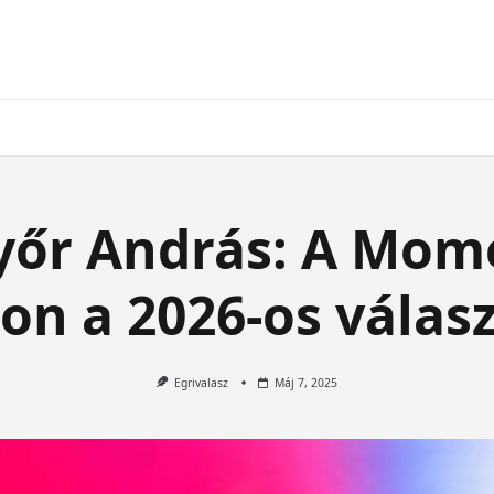
yőr András: A Mo
jon a 2026-os válas
Egrivalasz
Máj 7, 2025