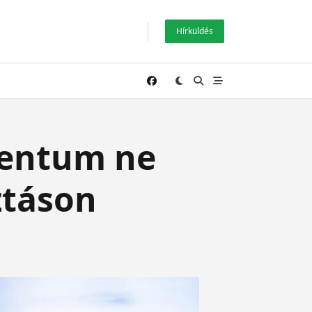
Hírküldés
mentum ne
ztáson