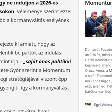
gy ne induljon a 2026-os
ásokon
. Véleménye szerint ezzel
ább a kormányváltás esélyének
ejezte ki amiatt, hogy az
elentik be pártok az indulási
int írja –
„saját önös politikai
ekete-Győr szerint a Momentum
legi stratégiájával viszont épp
 gyengíti, így a kormányváltást
zért jött létre, hogy