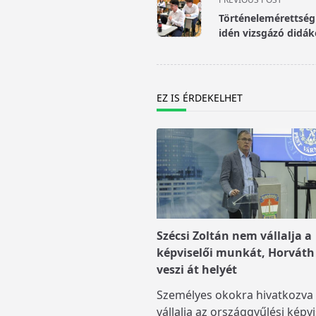
class="nav-
Történelemérettség
subtitle
idén vizsgázó didá
screen-
reader-
text">Page</span>
EZ IS ÉRDEKELHET
Szécsi Zoltán nem vállalja a
képviselői munkát, Horváth
veszi át helyét
Személyes okokra hivatkozv
vállalja az országgyűlési képvi