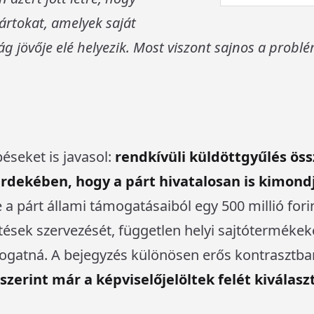
rtokat, amelyek saját
g jövője elé helyezik. Most viszont sajnos a probl
éseket is javasol:
rendkívüli küldöttgyűlés ös
dekében, hogy a párt hivatalosan is kimondj
 a párt állami támogatásaiból egy 500 millió for
tések szervezését, független helyi sajtóterméke
ámogatná. A bejegyzés különösen erős kontrasztban 
zerint már a képviselőjelöltek felét kiválaszt