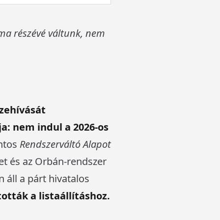
éma részévé váltunk, nem
szehívását
a: nem indul a 2026-os
intos
Rendszerváltó Alapot
ket és az Orbán-rendszer
áll a párt hivatalos
ották a listaállításhoz.