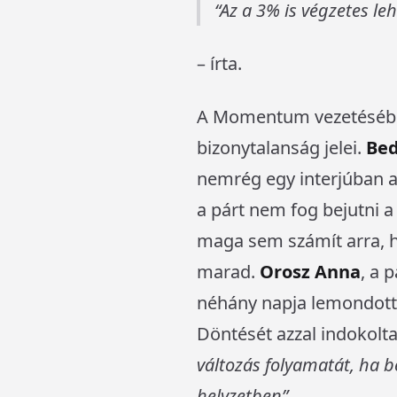
Az a 3% is végzetes leh
– írta.
A Momentum vezetésébe
bizonytalanság jelei.
Bed
nemrég egy interjúban ar
a párt nem fog bejutni 
maga sem számít arra, h
marad.
Orosz Anna
, a 
néhány napja lemondott
Döntését azzal indokolt
változás folyamatát, ha
helyzetben”
.