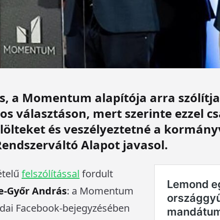
, a Momentum alapítója arra szólítja 
-os választáson, mert szerinte ezzel c
jelölteket és veszélyeztetné a kormány
Rendszerváltó Alapot javasol.
ételű
felszólítással
fordult
e-Győr András
: a Momentum
rdai Facebook-bejegyzésében