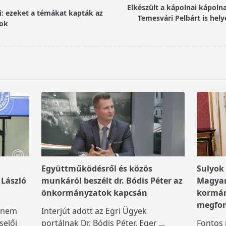
Elkészült a kápolnai kápoln
i: ezeket a témákat kapták az
Temesvári Pelbárt is hely
kok
Együttműködésről és közös
Sulyok
 László
munkáról beszélt dr. Bódis Péter az
Magyar 
önkormányzatok kapcsán
kormán
megfon
a nem
Interjút adott az Egri Ügyek
selői
portálnak Dr. Bódis Péter, Eger
...
Fontos p