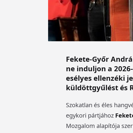
Fekete-Győr András
ne induljon a 2026
esélyes ellenzéki 
küldöttgyűlést és 
Szokatlan és éles hangv
egykori pártjához
Feket
Mozgalom alapítója sze