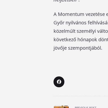
A Momentum vezetése eg
Győr nyilvános felhívásár
közelmúlt személyi változ
következő hónapok dön
jövője szempontjából.
<span
PREVIOUS POST