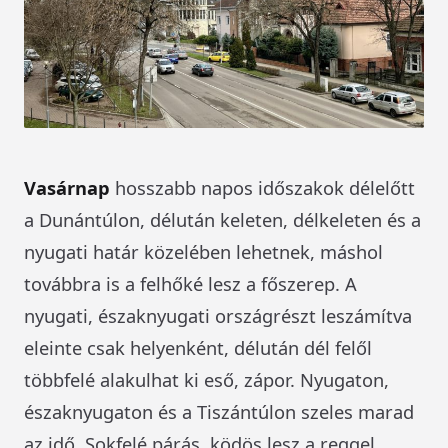
Vasárnap
hosszabb napos időszakok délelőtt
a Dunántúlon, délután keleten, délkeleten és a
nyugati határ közelében lehetnek, máshol
továbbra is a felhőké lesz a főszerep. A
nyugati, északnyugati országrészt leszámítva
eleinte csak helyenként, délután dél felől
többfelé alakulhat ki eső, zápor. Nyugaton,
északnyugaton és a Tiszántúlon szeles marad
az idő. Sokfelé párás, ködös lesz a reggel.