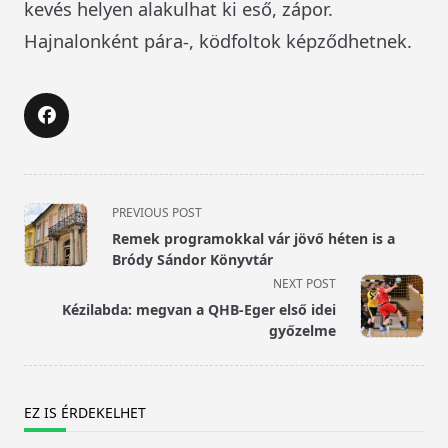
kevés helyen alakulhat ki eső, zápor.
Hajnalonként pára-, ködfoltok képződhetnek.
<span
PREVIOUS POST
class="nav-
Remek programokkal vár jövő héten is a
subtitle
Bródy Sándor Könyvtár
screen-
NEXT POST
reader-
Kézilabda: megvan a QHB-Eger első idei
text">Page</span>
győzelme
EZ IS ÉRDEKELHET