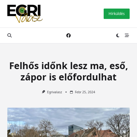
Skip
to
Hírküldés
content
Felhős időnk lesz ma, eső,
zápor is előfordulhat
Egrivalasz
Febr 25, 2024