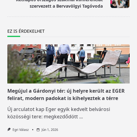
text">Page</span>
szervezett a Bervavölgyi Tagóvoda
EZ IS ÉRDEKELHET
Megújul a Gárdonyi tér: új helyre került az EGER
felirat, modern padokat is kihelyeztek a térre
Új arculatot kap Eger egyik kedvelt belvárosi
közösségi tere: megkezdődött
...
Egri Válasz
Jún 1, 2026