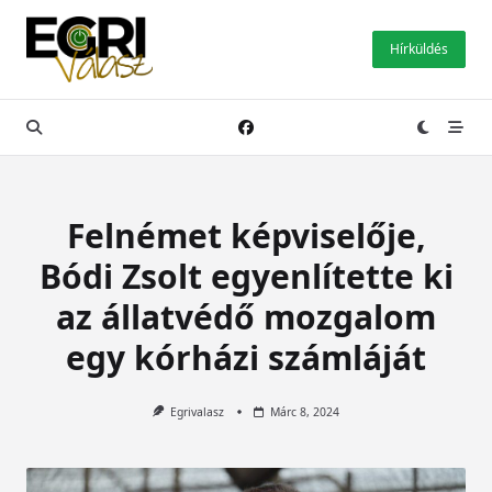
Skip
to
Hírküldés
content
Felnémet képviselője,
Bódi Zsolt egyenlítette ki
az állatvédő mozgalom
egy kórházi számláját
Egrivalasz
Márc 8, 2024