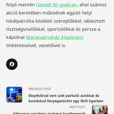
folyó mentén
tűnnek fel gyakran
, ahol számos
akció keretében működnek együtt helyi
lokálpatrióta közéleti szereplőkkel, választott
tisztségviselőkkel, sportolókkal és persze a
kápolnai
Macskaárvaház Alapítvány
önkénteseivel, vezetőivel is.
<span
PREVIOUS POST
class="nav-
Klopfolóval vert szét parkoló autókat és
subtitle
bombával fenyegetőzött egy férfi Egerben
screen-
NEXT POST
reader-
Kétnapos országos szakmai konferenciát