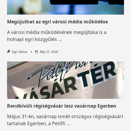
Megújulhat az egri városi média működése
A városi média működésének megújítása is a
holnapi egri közgyűlés
...
Egri Válasz
Máj 27, 2026
Rendkívüli régiségvásár lesz vasárnap Egerben
Május 31-én, vasárnap ismét országos régiségvásárt
tartanak Egerben, a Petőfi
...