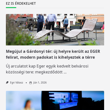
EZ IS ÉRDEKELHET
Megújul a Gárdonyi tér: új helyre került az EGER
felirat, modern padokat is kihelyeztek a térre
Új arculatot kap Eger egyik kedvelt belvárosi
közösségi tere: megkezdődött
...
Egri Válasz
Jún 1, 2026