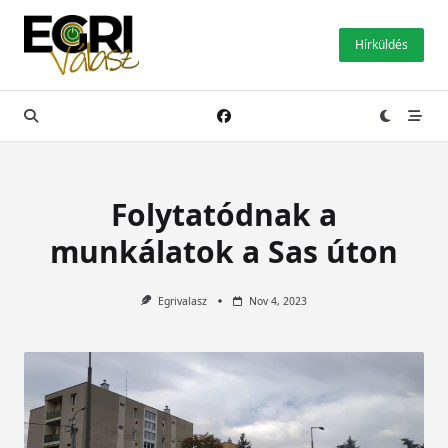
Skip
to
Hírküldés
content
Folytatódnak a
munkálatok a Sas úton
Egrivalasz
Nov 4, 2023