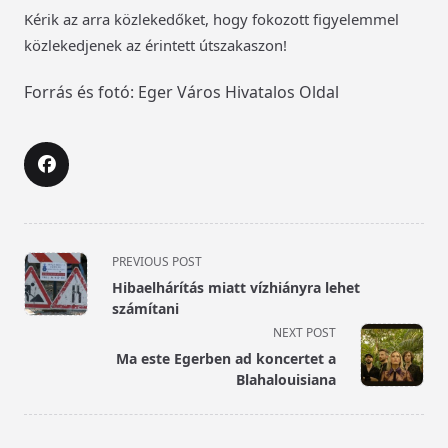
Kérik az arra közlekedőket, hogy fokozott figyelemmel
közlekedjenek az érintett útszakaszon!
Forrás és fotó: Eger Város Hivatalos Oldal
<span
PREVIOUS POST
class="nav-
Hibaelhárítás miatt vízhiányra lehet
subtitle
számítani
screen-
NEXT POST
reader-
Ma este Egerben ad koncertet a
text">Page</span>
Blahalouisiana