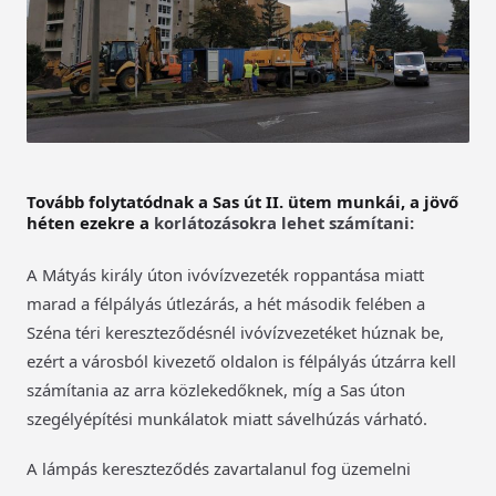
Tovább folytatódnak a Sas út II. ütem munkái, a jövő
héten ezekre a
korlátozásokra lehet számítani:
A Mátyás király úton ivóvízvezeték roppantása miatt
marad a félpályás útlezárás, a hét második felében a
Széna téri kereszteződésnél ivóvízvezetéket húznak be,
ezért a városból kivezető oldalon is félpályás útzárra kell
számítania az arra közlekedőknek, míg a Sas úton
szegélyépítési munkálatok miatt sávelhúzás várható.
A lámpás kereszteződés zavartalanul fog üzemelni