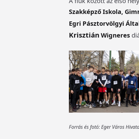
A fiúk között az első hel
Szakképző Iskola, Gim
Egri Pásztorvölgyi Ált
Krisztián
Wigneres
di
Forrás és fotó: Eger Város Hivat