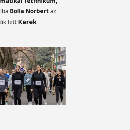
rmatikai Technikum,
élba
Bolla Norbert
az
Kerek
ik lett