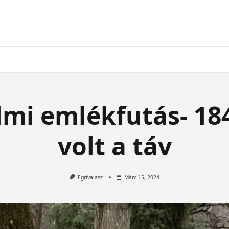
lmi emlékfutás- 18
volt a táv
Egrivalasz
Márc 15, 2024