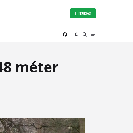
Hírküldés
48 méter