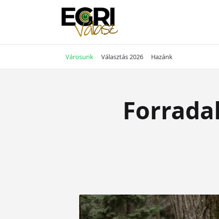
Skip
to
content
Városunk
Választás 2026
Hazánk
Forrada