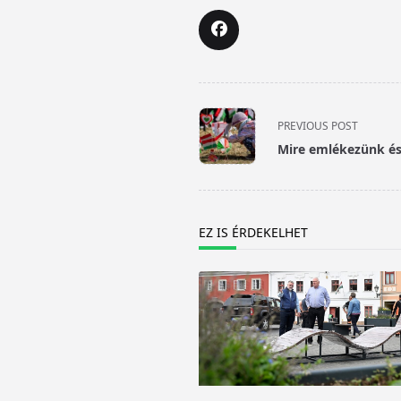
<span
PREVIOUS POST
class="nav-
Mire emlékezünk és
subtitle
screen-
reader-
text">Page</span>
EZ IS ÉRDEKELHET