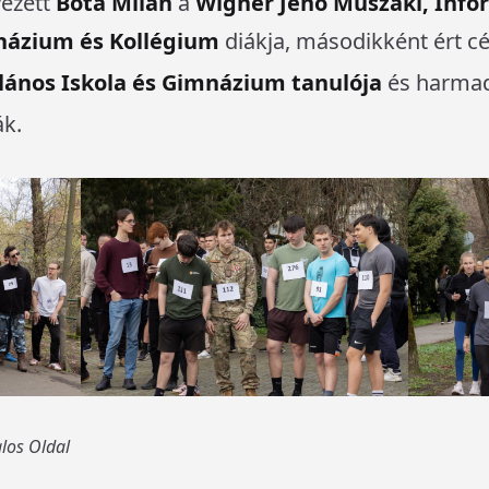
yezett
Bóta Milán
a
Wigner Jenő Műszaki, Info
názium és Kollégium
diákja, másodikként ért c
alános Iskola és Gimnázium tanulója
és harmad
ák.
alos Oldal