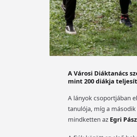
A Városi Diáktanács sz
mint 200 diákja teljes
A lányok csoportjában el
tanulója, míg a második 
mindketten az
Egri Pás