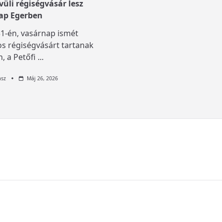
üli régiségvásár lesz
ap Egerben
1-én, vasárnap ismét
s régiségvásárt tartanak
, a Petőfi
...
asz
Máj 26, 2026