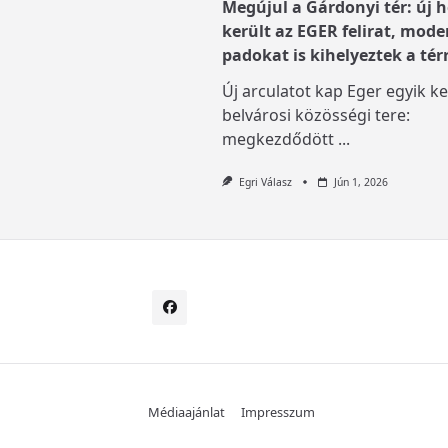
Megújul a Gárdonyi tér: új h
került az EGER felirat, mode
padokat is kihelyeztek a tér
Új arculatot kap Eger egyik ke
belvárosi közösségi tere:
megkezdődött
...
Egri Válasz
Jún 1, 2026
Médiaajánlat
Impresszum