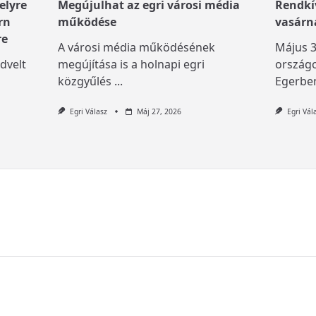
elyre
Megújulhat az egri városi média
Rendkív
rn
működése
vasárn
re
A városi média működésének
Május 3
dvelt
megújítása is a holnapi egri
országo
közgyűlés
...
Egerben
Egri Válasz
Máj 27, 2026
Egri Vál