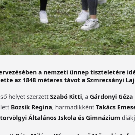
ervezésében a nemzeti ünnep tiszteletére id
ítette az 1848 méteres távot a Szmrecsányi La
ső helyet szerzett
Szabó Kitti
, a
Gárdonyi Géza 
lett
Bozsik Regina
, harmadikként
Takács Emes
ztorvölgyi Általános Iskola és Gimnázium
diákj