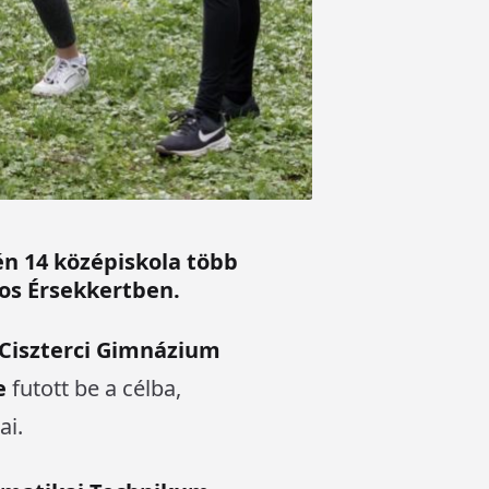
én 14 középiskola több
jos Érsekkertben.
Ciszterci Gimnázium
e
futott be a célba,
ai.