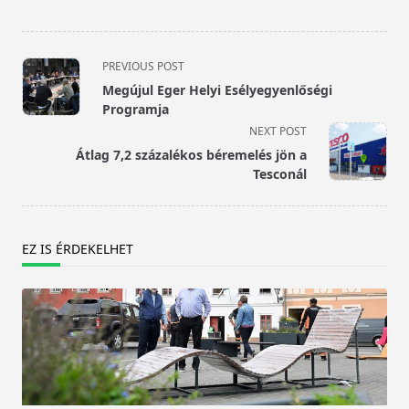
<span
PREVIOUS POST
class="nav-
Megújul Eger Helyi Esélyegyenlőségi
subtitle
Programja
screen-
NEXT POST
reader-
Átlag 7,2 százalékos béremelés jön a
text">Page</span>
Tesconál
EZ IS ÉRDEKELHET