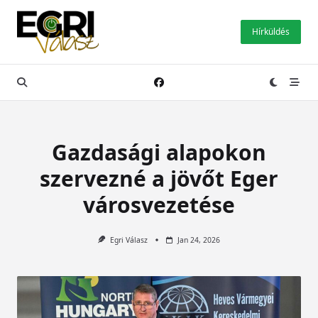
Skip
to
Hírküldés
content
Gazdasági alapokon
szervezné a jövőt Eger
városvezetése
Egri Válasz
Jan 24, 2026