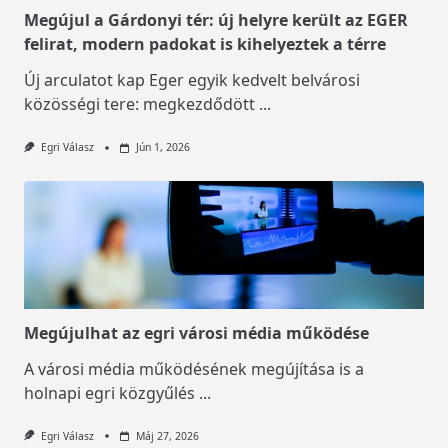
Megújul a Gárdonyi tér: új helyre került az EGER
felirat, modern padokat is kihelyeztek a térre
Új arculatot kap Eger egyik kedvelt belvárosi
közösségi tere: megkezdődött
...
Egri Válasz
Jún 1, 2026
Megújulhat az egri városi média működése
A városi média működésének megújítása is a
holnapi egri közgyűlés
...
Egri Válasz
Máj 27, 2026