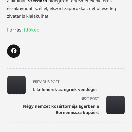
alakulhat.
Szerdára
hidegfront érkezhet élénk, erős
északnyugati széllel, elszórt záporokkal, néhol esetleg
zivatar is kialakulhat.
Forrás:
Időkép
<span
PREVIOUS POST
class="nav-
Lila-fehérek az egriek vendégei
subtitle
NEXT POST
screen-
Négy nemzet kosártornája Egerben a
reader-
Bornemissza kupáért
text">Page</span>