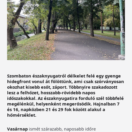
Szombaton északnyugatról délkelet felé egy gyenge
hidegfront vonul át fölöttünk, ami csak szórványosan
okozhat kisebb esőt, záport. Többnyire szakadozott
lesz a felhőzet, hosszabb-rövidebb napos
időszakokkal. Az északnyugatira forduló szél többfelé
megélénkül, helyenként megerősödik. Hajnalban 7
és 16, napközben 21 és 29 fok között alakul a
hőmérséklet.
Vasárnap
ismét szárazabb, naposabb időre