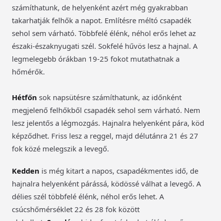
számíthatunk, de helyenként azért még gyakrabban
takarhatják felhők a napot. Említésre méltó csapadék
sehol sem várható. Többfelé élénk, néhol erős lehet az
északi-északnyugati szél. Sokfelé hűvös lesz a hajnal. A
legmelegebb órákban 19-25 fokot mutathatnak a
hőmérők.
Hétfőn
sok napsütésre számíthatunk, az időnként
megjelenő felhőkből csapadék sehol sem várható. Nem
lesz jelentős a légmozgás. Hajnalra helyenként pára, köd
képződhet. Friss lesz a reggel, majd délutánra 21 és 27
fok közé melegszik a levegő.
Kedden
is még kitart a napos, csapadékmentes idő, de
hajnalra helyenként párássá, ködössé válhat a levegő. A
délies szél többfelé élénk, néhol erős lehet. A
csúcshőmérséklet 22 és 28 fok között