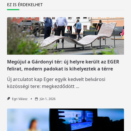
EZ IS ÉRDEKELHET
Megújul a Gárdonyi tér: új helyre került az EGER
felirat, modern padokat is kihelyeztek a térre
Új arculatot kap Eger egyik kedvelt belvárosi
közösségi tere: megkezdődött
...
Egri Válasz
Jún 1, 2026