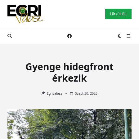
Skip
to
Hírküldés
content
Gyenge hidegfront
érkezik
Egrivalasz
Szept 30, 2023