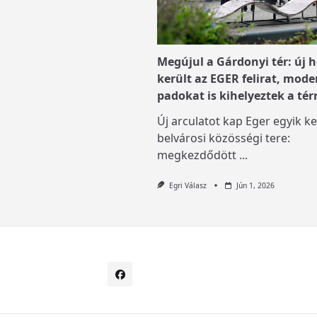
Megújul a Gárdonyi tér: új h
került az EGER felirat, mode
padokat is kihelyeztek a tér
Új arculatot kap Eger egyik ke
belvárosi közösségi tere:
megkezdődött
...
Egri Válasz
Jún 1, 2026