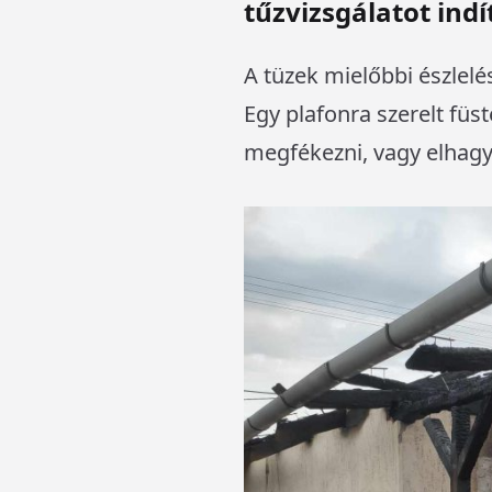
tűzvizsgálatot indí
A tüzek mielőbbi észlel
Egy plafonra szerelt füs
megfékezni, vagy elhagyn