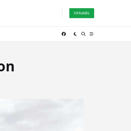
Hírküldés
on