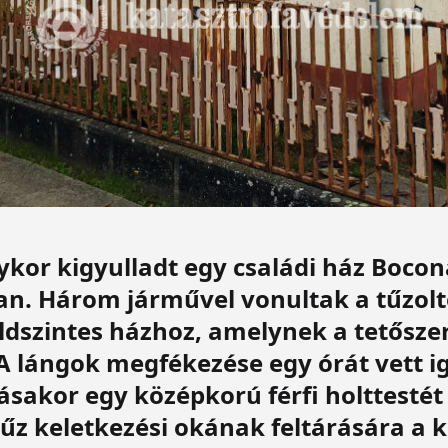
ykor kigyulladt egy családi ház Boco
an. Három járművel vonultak a tűzolt
dszintes házhoz, amelynek a tetősze
. A lángok megfékezése egy órát vett i
ásakor egy középkorú férfi holttestét 
 tűz keletkezési okának feltárására a