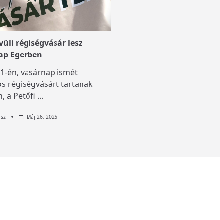
üli régiségvásár lesz
ap Egerben
1-én, vasárnap ismét
s régiségvásárt tartanak
, a Petőfi
...
asz
Máj 26, 2026