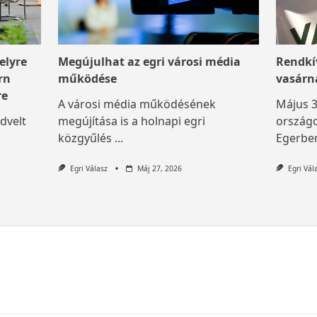
elyre
Megújulhat az egri városi média
Rendkív
rn
működése
vasárn
re
A városi média működésének
Május 3
dvelt
megújítása is a holnapi egri
országo
közgyűlés
...
Egerben
Egri Válasz
Máj 27, 2026
Egri Vál