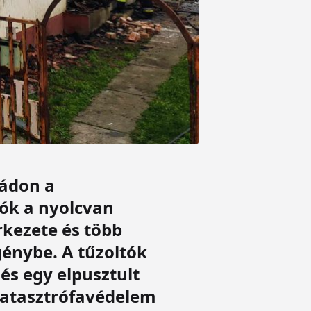
nádon a
ók a nyolcvan
rkezete és több
génybe. A tűzoltók
és egy elpusztult
 katasztrófavédelem