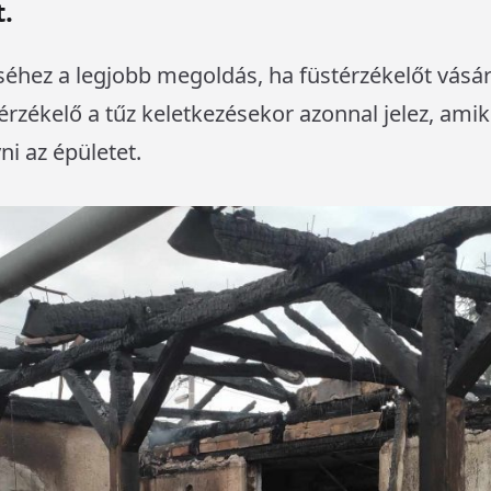
t.
éséhez a legjobb megoldás, ha füstérzékelőt vásá
térzékelő a tűz keletkezésekor azonnal jelez, ami
i az épületet.