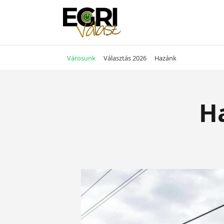
Skip
to
content
Városunk
Választás 2026
Hazánk
H