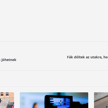
Fák dőltek az utakra, h
s jöhetnek