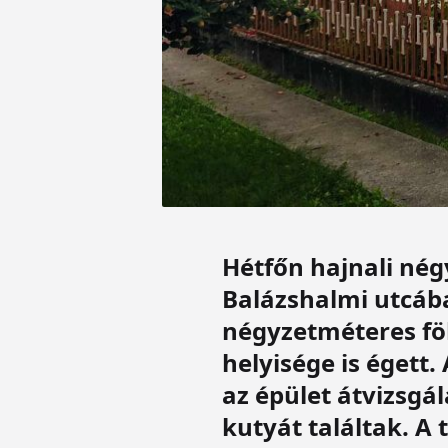
Hétfőn hajnali nég
Balázshalmi utcáb
négyzetméteres föl
helyisége is égett
az épület átvizsgál
kutyát találtak. A