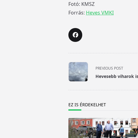
Fotó: KMSZ
Forrás:
Heves VMKI
<span
PREVIOUS POST
class="nav-
Hevesebb viharok i
subtitle
screen-
reader-
text">Page</span>
EZ IS ÉRDEKELHET