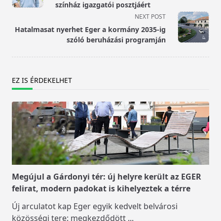
subtitle
színház igazgatói posztjáért
screen-
NEXT POST
reader-
Hatalmasat nyerhet Eger a kormány 2035-ig
text">Page</span>
szóló beruházási programján
EZ IS ÉRDEKELHET
Megújul a Gárdonyi tér: új helyre került az EGER
felirat, modern padokat is kihelyeztek a térre
Új arculatot kap Eger egyik kedvelt belvárosi
közösségi tere: megkezdődött
...