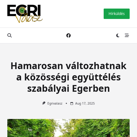
Skip
to
Hírküldés
content
Hamarosan változhatnak
a közösségi együttélés
szabályai Egerben
Egrivalasz
Aug 17, 2025