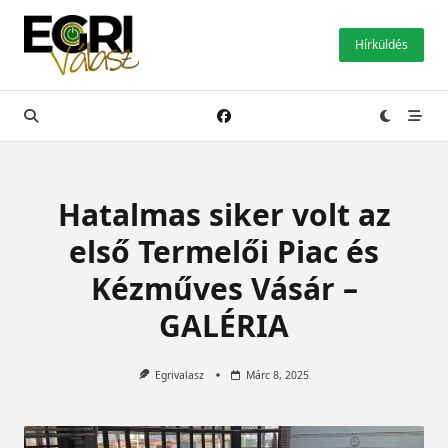
Skip
to
Hírküldés
content
Hatalmas siker volt az
első Termelői Piac és
Kézműves Vásár –
GALÉRIA
Egrivalasz
Márc 8, 2025