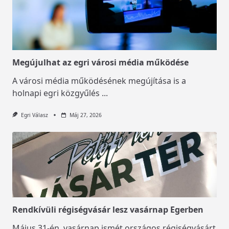
Megújulhat az egri városi média működése
A városi média működésének megújítása is a
holnapi egri közgyűlés
...
Egri Válasz
Máj 27, 2026
Rendkívüli régiségvásár lesz vasárnap Egerben
Május 31-én, vasárnap ismét országos régiségvásárt