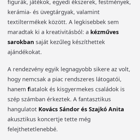
figurák, játékok, egyedi ékszerek, festmények,
kerámia- és üvegtárgyak, valamint
textiltermékek között. A legkisebbek sem
maradtak ki a kreativitásból: a
kézműves
sarokban
saját kezűleg készíthettek
ajándékokat.
A rendezvény egyik legnagyobb sikere az volt,
hogy nemcsak a piac rendszeres látogatói,
hanem
f
iatalok és kisgyermekes családok is
szép számban érkeztek. A fantasztikus
hangulatot
Kovács Sándor és Szajkó Anita
akusztikus koncertje tette még
felejthetetlenebbé.