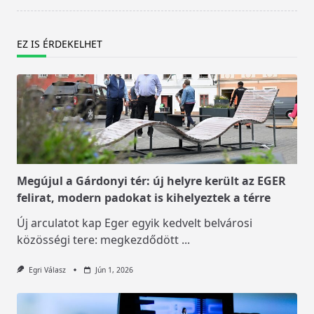
EZ IS ÉRDEKELHET
Megújul a Gárdonyi tér: új helyre került az EGER
felirat, modern padokat is kihelyeztek a térre
Új arculatot kap Eger egyik kedvelt belvárosi
közösségi tere: megkezdődött
...
Egri Válasz
Jún 1, 2026