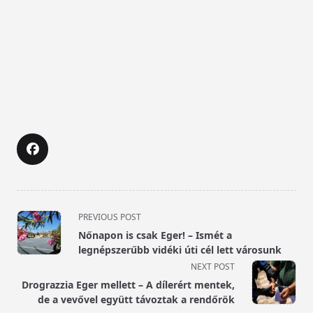
<span
PREVIOUS POST
class="nav-
Nőnapon is csak Eger! – Ismét a
subtitle
legnépszerűbb vidéki úti cél lett városunk
screen-
NEXT POST
reader-
Drograzzia Eger mellett – A dílerért mentek,
text">Page</span>
de a vevővel együtt távoztak a rendőrök