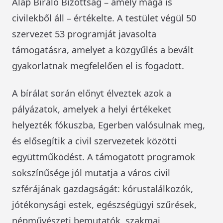
Alap Bíráló Bizottság – amely maga is
civilekből áll – értékelte. A testület végül 50
szervezet 53 programját javasolta
támogatásra, amelyet a közgyűlés a bevált
gyakorlatnak megfelelően el is fogadott.
A bírálat során előnyt élveztek azok a
pályázatok, amelyek a helyi értékeket
helyezték fókuszba, Egerben valósulnak meg,
és elősegítik a civil szervezetek közötti
együttműködést. A támogatott programok
sokszínűsége jól mutatja a város civil
szférájának gazdagságát: kórustalálkozók,
jótékonysági estek, egészségügyi szűrések,
népművészeti bemutatók, szakmai