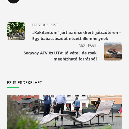
<span
PREVIOUS POST
class="nav-
„Kakifantom” járt az érsekkerti játszótéren –
subtitle
Egy babacsúszdát nézett illemhelynek
screen-
NEXT POST
reader-
Segway ATV és UTV: Jó vétel, de csak
text">Page</span>
megbízható forrásból
EZ IS ÉRDEKELHET