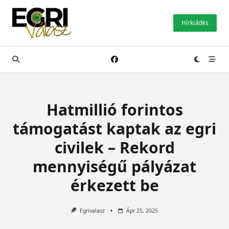
Skip
to
Hírküldés
content
Hatmillió forintos
támogatást kaptak az egri
civilek – Rekord
mennyiségű pályázat
érkezett be
Egrivalasz
Ápr 25, 2025