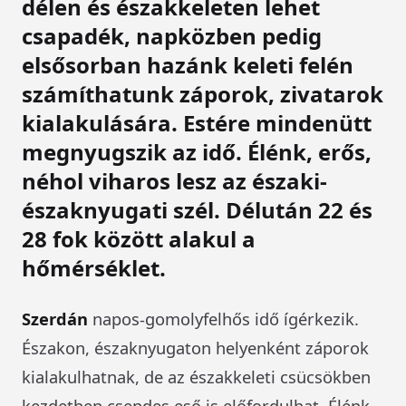
délen és északkeleten lehet
csapadék, napközben pedig
elsősorban hazánk keleti felén
számíthatunk záporok, zivatarok
kialakulására. Estére mindenütt
megnyugszik az idő. Élénk, erős,
néhol viharos lesz az északi-
északnyugati szél. Délután 22 és
28 fok között alakul a
hőmérséklet.
Szerdán
napos-gomolyfelhős idő ígérkezik.
Északon, északnyugaton helyenként záporok
kialakulhatnak, de az északkeleti csücsökben
kezdetben csendes eső is előfordulhat. Élénk,