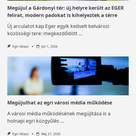
Megújul a Gárdonyi tér: új helyre került az EGER
felirat, modern padokat is kihelyeztek a térre
Új arculatot kap Eger egyik kedvelt belvárosi
közösségi tere: megkezdődött
...
Egri Válasz
Jún 1, 2026
Megújulhat az egri városi média működése
A városi média működésének megújítása is a
holnapi egri közgyűlés
...
Egri Válasz
Máj 27, 2026