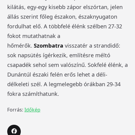
kilátás, egy-egy kisebb zápor elszórtan, jelen
állás szerint főleg északon, északnyugaton
fordulhat elő. A többfelé élénk szélben 27-32
fokot mutathatnak a
hőmérők.
Szombatra
visszatér a strandidő:
sok napsütés ígérkezik, említésre méltó
csapadék sehol sem valószínű. Sokfelé élénk, a
Dunántúl északi felén erős lehet a déli-
délkeleti szél. A legmelegebb órákban 29-34
fokra számíthatunk.
Forrás:
Időkép