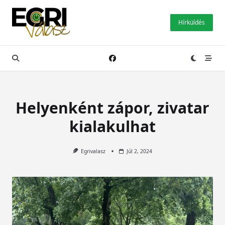
Skip
to
Hírküldés
content
Helyenként zápor, zivatar
kialakulhat
Egrivalasz
Júl 2, 2024