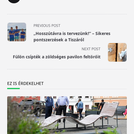
<span
PREVIOUS POST
class="nav-
„Hosszútávra is tervezünk!” – Sikeres
subtitle
pontszerzések a Tiszáról
screen-
NEXT POST
reader-
Fülön csípték a zöldséges pavilon feltörőit
text">Page</span>
EZ IS ÉRDEKELHET