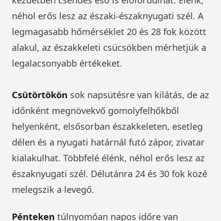
néhol erős lesz az északi-északnyugati szél. A
legmagasabb hőmérséklet 20 és 28 fok között
alakul, az északkeleti csücsökben mérhetjük a
legalacsonyabb értékeket.
Csütörtökön
sok napsütésre van kilátás, de az
időnként megnövekvő gomolyfelhőkből
helyenként, elsősorban északkeleten, esetleg
délen és a nyugati határnál futó zápor, zivatar
kialakulhat. Többfelé élénk, néhol erős lesz az
északnyugati szél. Délutánra 24 és 30 fok közé
melegszik a levegő.
Pénteken
túlnyomóan napos időre van