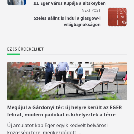
subtitle
III. Eger Város Kupája a Bitskeyben
screen-
NEXT POST
reader-
Szeles Bálint is indul a glasgow-i
text">Page</span>
világbajnokságon
EZ IS ÉRDEKELHET
Megújul a Gárdonyi tér: új helyre került az EGER
felirat, modern padokat is kihelyeztek a térre
Új arculatot kap Eger egyik kedvelt belvárosi
közösségi tere: megkezdődött
...