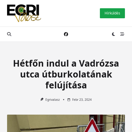
Skip
to
Hírküldés
content
Hétfőn indul a Vadrózsa
utca útburkolatának
felújítása
Egrivalasz
Febr 23, 2024