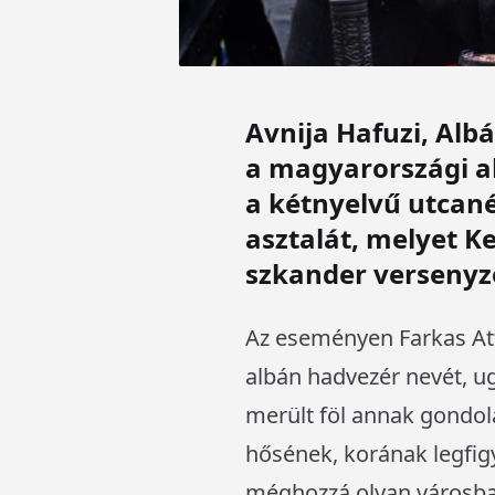
Avnija Hafuzi, Albá
a magyarországi al
a kétnyelvű utcané
asztalát, melyet K
szkander versenyző
Az eseményen Farkas Atti
albán hadvezér nevét, u
merült föl annak gondol
hősének, korának legfi
méghozzá olyan városban,