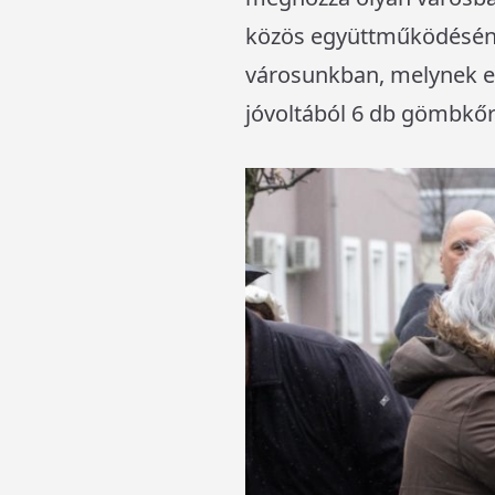
közös együttműködésének
városunkban, melynek els
jóvoltából 6 db gömbkőris