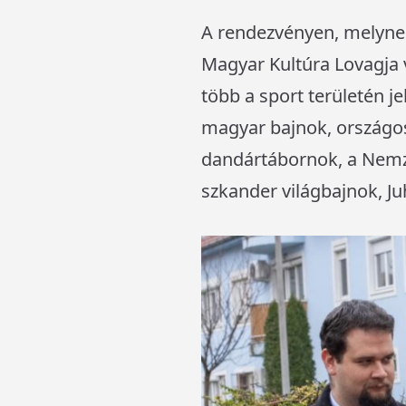
A rendezvényen, melynek
Magyar Kultúra Lovagja 
több a sport területén je
magyar bajnok, országos
dandártábornok, a Nemz
szkander világbajnok, Ju