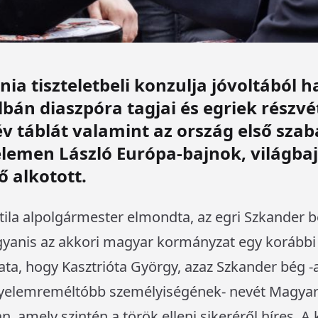
nia tiszteletbeli konzulja jóvoltából 
bán diaszpóra tagjai és egriek részvét
v táblát valamint az ország első szab
elemen László Európa-bajnok, világba
 alkotott.
la alpolgármester elmondta, az egri Szkander bég
gyanis az akkori magyar kormányzat egy korábbi 
ata, hogy Kasztrióta György, azaz Szkander bég 
gyelemreméltóbb személyiségének- nevét Magyaro
 amely szintén a török elleni sikeréről híres. A 