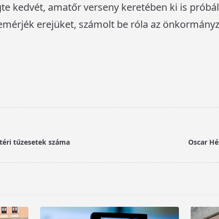
e kedvét, amatőr verseny keretében ki is próbál
emérjék erejüket, számolt be róla az önkormányz
téri tűzesetek száma
Oscar Hé