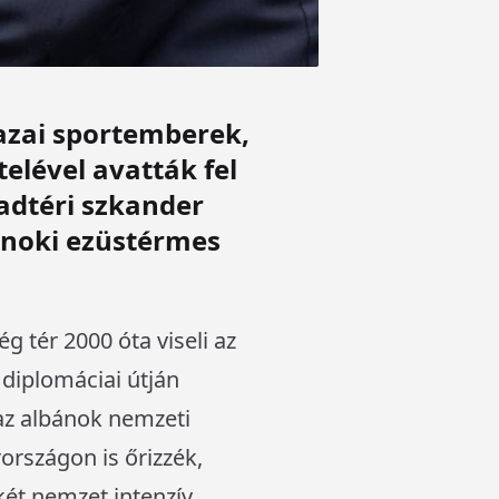
hazai sportemberek,
elével avatták fel
adtéri szkander
jnoki ezüstérmes
 tér 2000 óta viseli az
diplomáciai útján
-az albánok nemzeti
rszágon is őrizzék,
két nemzet intenzív