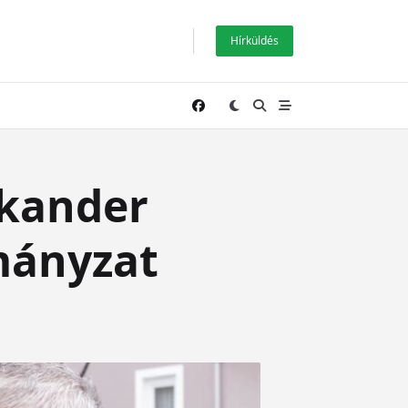
Hírküldés
zkander
mányzat