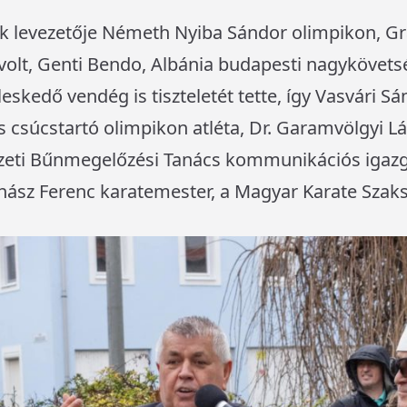
 levezetője Németh Nyiba Sándor olimpikon, Gra
volt, Genti Bendo, Albánia budapesti nagykövets
leskedő vendég is tiszteletét tette, így Vasvári 
 csúcstartó olimpikon atléta, Dr. Garamvölgyi Lá
eti Bűnmegelőzési Tanács kommunikációs igazga
hász Ferenc karatemester, a Magyar Karate Szaks