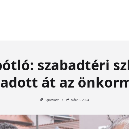
ótló: szabadtéri s
t adott át az önkor
Egrivalasz
Márc 5, 2024