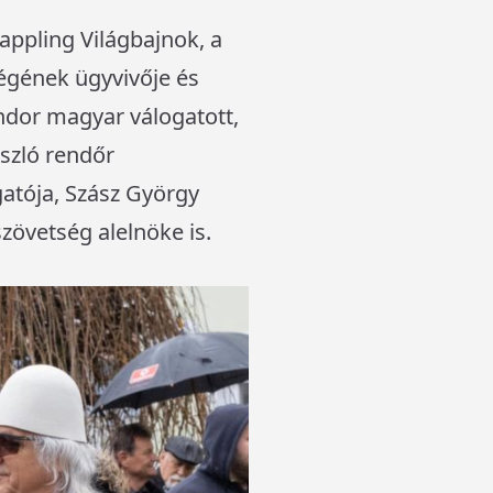
ppling Világbajnok, a
égének ügyvivője és
Sándor magyar válogatott,
szló rendőr
tója, Szász György
zövetség alelnöke is.