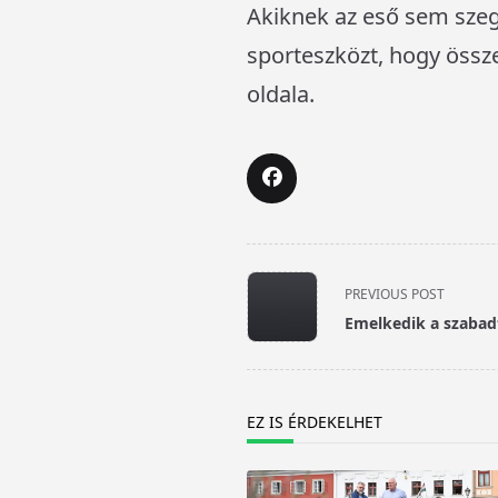
Akiknek az eső sem szegt
sporteszközt, hogy össz
oldala.
<span
PREVIOUS POST
class="nav-
Emelkedik a szabad
subtitle
screen-
reader-
text">Page</span>
EZ IS ÉRDEKELHET