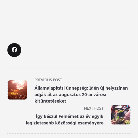
<span
PREVIOUS POST
class="nav-
Államalapítási ünnepség: Idén új helyszínen
subtitle
adják át az augusztus 20-ai városi
screen-
kitüntetéseket
reader-
NEXT POST
text">Page</span>
Így készül Felnémet az év egyik
legízletesebb közösségi eseményére