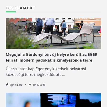
EZ IS ÉRDEKELHET
Megújul a Gárdonyi tér: új helyre került az EGER
felirat, modern padokat is kihelyeztek a térre
Új arculatot kap Eger egyik kedvelt belvárosi
közösségi tere: megkezdődött
...
Egri Válasz
Jún 1, 2026