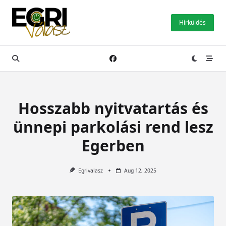
Skip
to
Hírküldés
content
Hosszabb nyitvatartás és
ünnepi parkolási rend lesz
Egerben
Egrivalasz
Aug 12, 2025