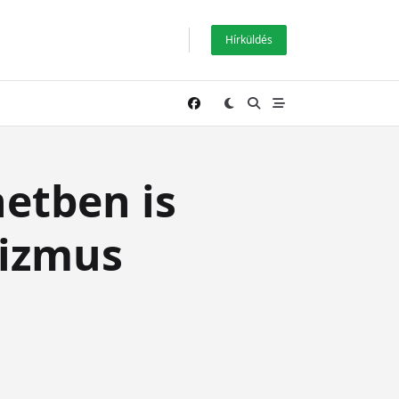
Hírküldés
netben is
rizmus