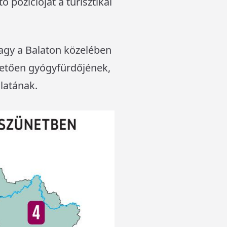
ő pozícióját a turisztikai
vagy a Balaton közelében
hetően gyógyfürdőjének,
latának.