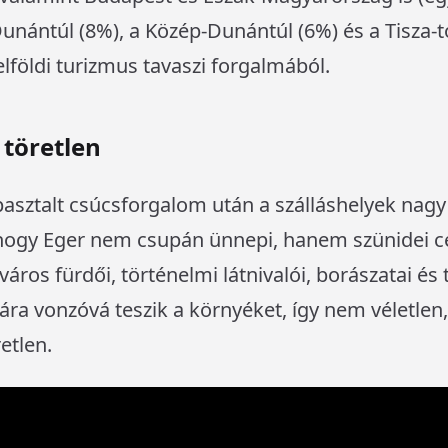
nántúl (8%), a Közép-Dunántúl (6%) és a Tisza-t
elföldi turizmus tavaszi forgalmából.
 töretlen
asztalt csúcsforgalom után a szálláshelyek nagy
, hogy Eger nem csupán ünnepi, hanem szünidei c
város fürdői, történelmi látnivalói, borászatai és
ra vonzóvá teszik a környéket, így nem véletlen,
etlen.