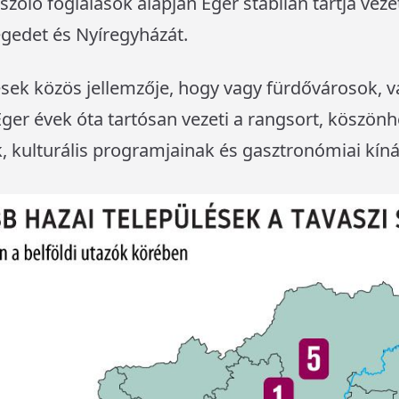
szóló foglalások alapján Eger stabilan tartja vezet
egedet és Nyíregyházát.
ések közös jellemzője, hogy vagy fürdővárosok, 
Eger évek óta tartósan vezeti a rangsort, köszön
, kulturális programjainak és gasztronómiai kíná