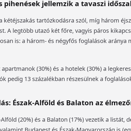
s pihenések jellemzik a tavaszi idősza
a kétéjszakás tartózkodásra szól, míg három éjsz
ást. A legtöbb utazó két főre, vagyis páros kikapc
osan is: a három- és négyfős foglalások aránya 
z apartmanok (30%) és a hotelek (30%) a legkere
ók pedig 13 százalékban részesülnek a foglaláso
ás: Észak-Alföld és Balaton az élmez
föld (20%) és a Balaton (17%) vezetik a listát, de
valamint Budapest és Észak-Magyarország is (egy