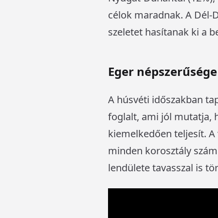
célok maradnak. A Dél-Du
szeletet hasítanak ki a b
Eger népszerűsége
A húsvéti időszakban tap
foglalt, ami jól mutatja
kiemelkedően teljesít. A 
minden korosztály számá
lendülete tavasszal is tör