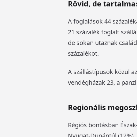
Rövid, de tartalma
A foglalások 44 százalék
21 százalék foglalt száll
de sokan utaznak család
százalékot.
A szállástípusok közül a
vendégházak 23, a panzi
Regionális megoszl
Régiós bontásban Észak-Al
Nyugat-Dunántúl (12%), 