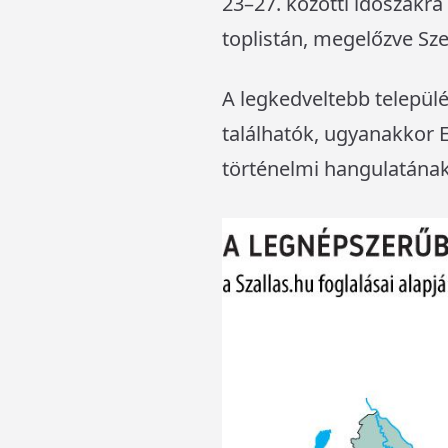
23–27. közötti időszakra 
toplistán, megelőzve Sz
A legkedveltebb települ
találhatók, ugyanakkor 
történelmi hangulatának