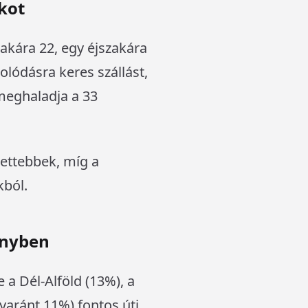
kot
akára 22, egy éjszakára
solódásra keres szállást,
meghaladja a 33
settebbek, míg a
kból.
őnyben
 a Dél-Alföld (13%), a
aránt 11%) fontos úti