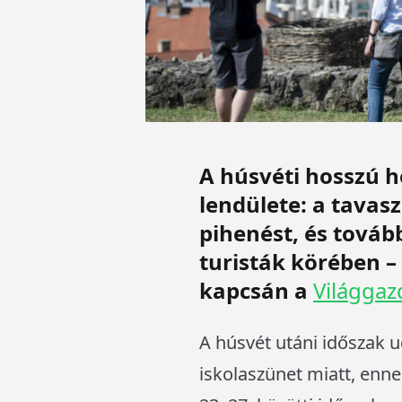
A húsvéti hosszú h
lendülete: a tavas
pihenést, és továb
turisták körében – 
kapcsán a
Világga
A húsvét utáni időszak 
iskolaszünet miatt, ennek