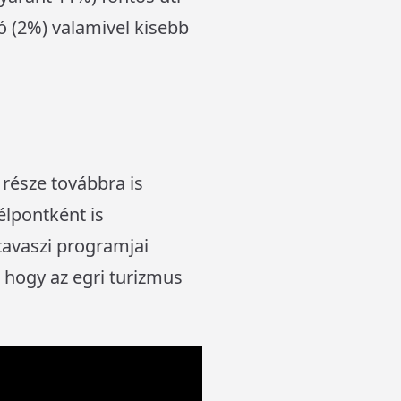
ó (2%) valamivel kisebb
 része továbbra is
élpontként is
 tavaszi programjai
 hogy az egri turizmus