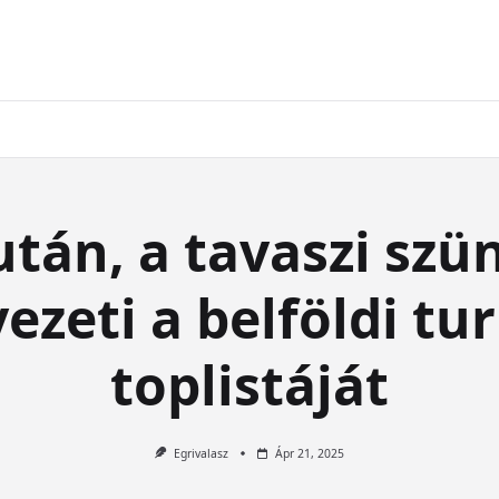
tán, a tavaszi szü
vezeti a belföldi tu
toplistáját
Egrivalasz
Ápr 21, 2025