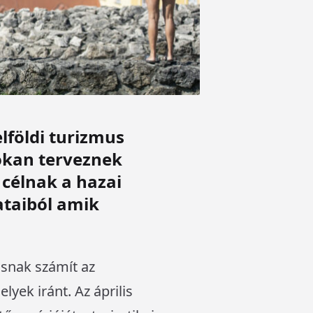
lföldi turizmus
sokan terveznek
 célnak a hazai
dataiból amik
asnak számít az
lyek iránt. Az április