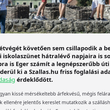
étvégét követően sem csillapodik a be
zi iskolaszünet hátralévő napjaira is 
bra is Eger számít a legnépszerűbb úti
derül ki a Szallas.hu friss foglalási a
zdaság
érdeklődött.
ugyan kissé mérsékeltebb árfekvésű, mégis felár
 ellenére jelentős kereslet mutatkozik a szálláshe