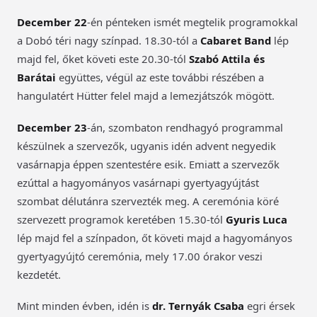
December 22
-én pénteken ismét megtelik programokkal
a Dobó téri nagy színpad. 18.30-tól a
Cabaret Band
lép
majd fel, őket követi este 20.30-tól
Szabó Attila és
Barátai
együttes, végül az este további részében a
hangulatért Hütter felel majd a lemezjátszók mögött.
December 23
-án, szombaton rendhagyó programmal
készülnek a szervezők, ugyanis idén advent negyedik
vasárnapja éppen szentestére esik. Emiatt a szervezők
ezúttal a hagyományos vasárnapi gyertyagyújtást
szombat délutánra szervezték meg. A ceremónia köré
szervezett programok keretében 15.30-tól
Gyuris Luca
lép majd fel a színpadon, őt követi majd a hagyományos
gyertyagyújtó ceremónia, mely 17.00 órakor veszi
kezdetét.
Mint minden évben, idén is
dr. Ternyák Csaba
egri érsek