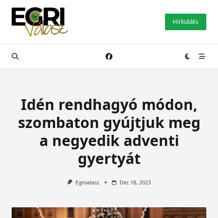
Skip
to
Hírküldés
content
Idén rendhagyó módon,
szombaton gyújtjuk meg
a negyedik adventi
gyertyát
Egrivalasz
Dec 18, 2023