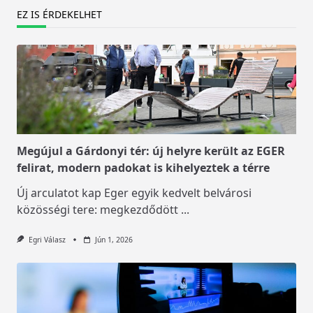
EZ IS ÉRDEKELHET
Megújul a Gárdonyi tér: új helyre került az EGER
felirat, modern padokat is kihelyeztek a térre
Új arculatot kap Eger egyik kedvelt belvárosi
közösségi tere: megkezdődött
...
Egri Válasz
Jún 1, 2026