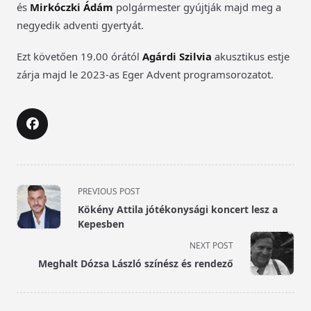
és
Mirkóczki Ádám
polgármester gyújtják majd meg a
negyedik adventi gyertyát.
Ezt követően 19.00 órától
Agárdi Szilvia
akusztikus estje
zárja majd le 2023-as Eger Advent programsorozatot.
<span
PREVIOUS POST
class="nav-
Kökény Attila jótékonysági koncert lesz a
subtitle
Kepesben
screen-
NEXT POST
reader-
Meghalt Dózsa László színész és rendező
text">Page</span>